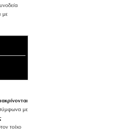
συνοδεία
 με
διακρίνονται
 σύμφωνα με
ς
τον τοίχο