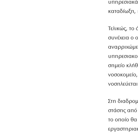
υπηρεσιακά 
καταδίωξη, 
Τελικώς, το
συνέχεια ο 
αναρριχώμεν
υπηρεσιακού
σημείο κλήθ
νοσοκομείο,
νοσηλεύεται
Στη διαδρομ
στάσης από 
το οποίο θα
εργαστηριακ