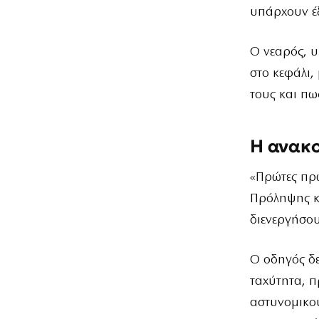
υπάρχουν έξ
Ο νεαρός, υ
στο κεφάλι,
τους και πω
Η ανακο
«Πρώτες πρω
Πρόληψης κ
διενεργήσου
Ο οδηγός δ
ταχύτητα, π
αστυνομικο