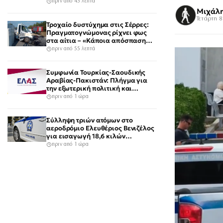
πριν από 45 λεπτά
Μιχάλ
Τετάρτη 8
Τροχαίο δυστύχημα στις Σέρρες:
Πραγματογνώμονας ρίχνει φως
στα αίτια – «Κάποια απόσπαση
προσοχής, ίσως μίλησε στο
πριν από 55 λεπτά
κινητό»
Συμφωνία Τουρκίας-Σαουδικής
Αραβίας-Πακιστάν: Πλήγμα για
την εξωτερική πολιτική και
πρόκληση για την Αθήνα, λέει η
πριν από 1 ώρα
ΕΛΑΣ
Σύλληψη τριών ατόμων στο
αεροδρόμιο Ελευθέριος Βενιζέλος
για εισαγωγή 18,6 κιλών
υδροπονικής κάνναβης σε
πριν από 1 ώρα
αποσκευές