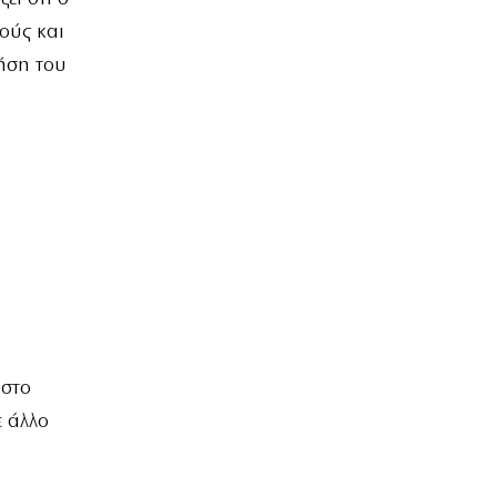
ούς και
ήση του
ό
 στο
ε άλλο