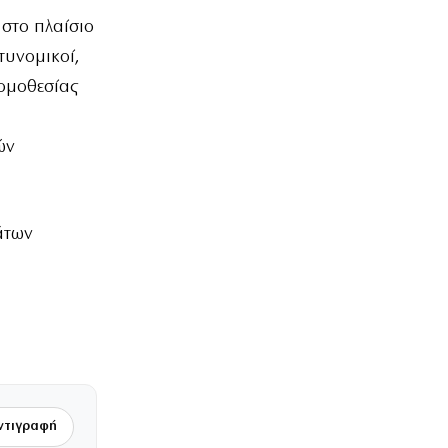
 στο πλαίσιο
τυνομικοί,
ομοθεσίας
ών
άτων
ντιγραφή