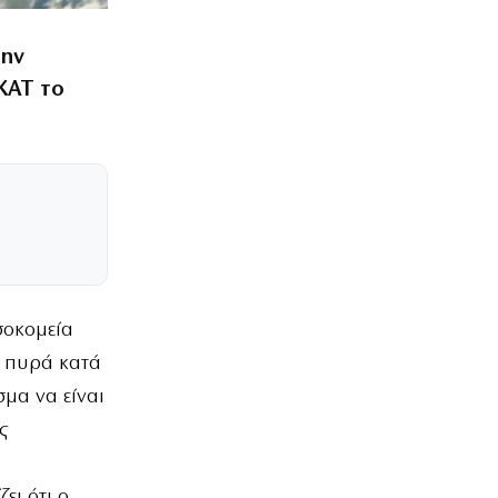
την
ΚΑΤ το
σοκομεία
ά πυρά κατά
σμα να είναι
ς
ει ότι ο