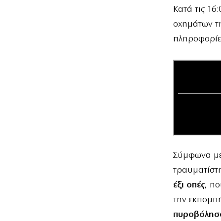
Κατά τις 16
οχημάτων τη
πληροφορίες
Σύμφωνα με 
τραυματίστ
έξι οπές
, π
την εκπομπ
πυροβόλησα