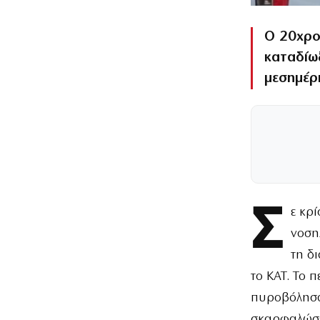
Ο 20χρο
καταδίω
μεσημέρ
Σ
ε κρ
νοση
τη δ
το ΚΑΤ. Το 
πυροβόλησαν
σκαρφαλώσει