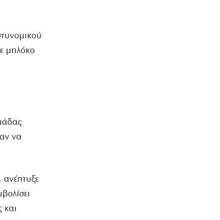
στυνομικού
σε μπλόκο
Ομάδας
αν να
 ανέπτυξε
μβολίσει
 και