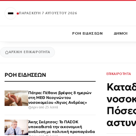
ΠΑΡΑΣΚΕΥΉ 7 ΑΥΓΟΎΣΤΟΥ 2026
ΡΟΗ ΕΙΔΗΣΕΩΝ
ΔΗΜΟΙ
ΑΡΧΙΚΉ
ΕΠΙΚΑΙΡΟΤΗΤΑ
ΡΟΗ ΕΙΔΗΣΕΩΝ
ΕΠΙΚΑΙΡΟΤΗΤΑ
Καταδ
Πάτρα: Πέθανε βρέφος 8 ημερών
νοσοκ
στη ΜΕΘ Νεογνών του
νοσοκομείου «Άγιος Ανδρέας»
Πόσες
πριν από 25 λεπτά
αστυν
Άκης Σκέρτσος: Το ΠΑΣΟΚ
υποκαθιστά την οικονομική
ανάλυση με πολιτική προπαγάνδα