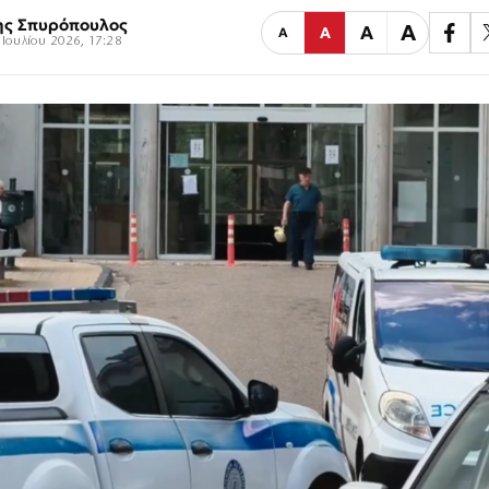
ης Σπυρόπουλος
Α
Α
Α
Α
 Ιουλίου 2026, 17:28