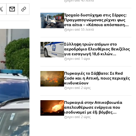
πριν από 45 λεπτά
Τροχαίο δυστύχημα στις Σέρρες:
Πραγματογνώμονας ρίχνει φως
στα αίτια – «Κάποια απόσπαση
προσοχής, ίσως μίλησε στο
πριν από 55 λεπτά
κινητό»
Σύλληψη τριών ατόμων στο
αεροδρόμιο Ελευθέριος Βενιζέλος
για εισαγωγή 18,6 κιλών
υδροπονικής κάνναβης σε
πριν από 1 ώρα
αποσκευές
Πυρκαγιές το Σάββατο: Σε Red
Code και η Αττική, ποιες περιοχές
κινδυνεύουν
πριν από 2 ώρες
Πυρκαγιά στην Αττικοβοιωτία
απελευθέρωσε ενέργεια που
ισοδυναμεί με έξι βόμβες
Χιροσίμα
πριν από 2 ώρες