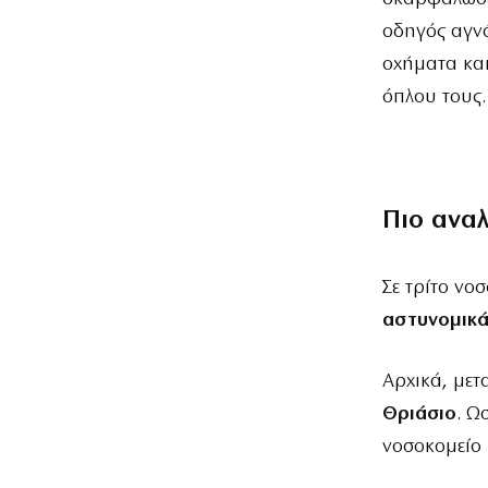
οδηγός αγν
οχήματα και
όπλου τους.
Πιο ανα
Σε τρίτο νο
αστυνομικά
Αρχικά, με
Θριάσιο
. Ω
νοσοκομείο 