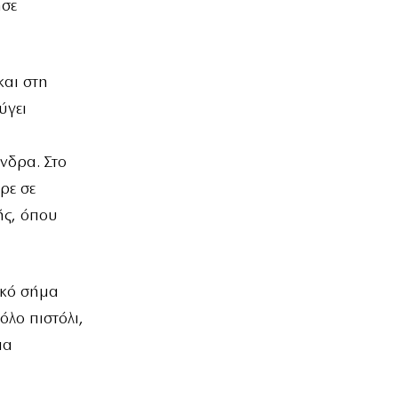
ησε
και στη
ύγει
νδρα. Στο
ρε σε
ής, όπου
ικό σήμα
όλο πιστόλι,
ια