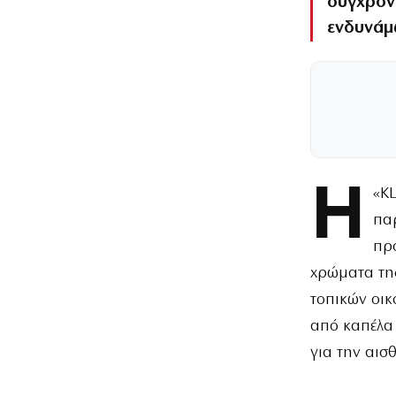
σύγχρονε
ενδυνάμ
Η
«K
πα
προ
χρώματα της
τοπικών οικ
από καπέλα 
για την αισθ