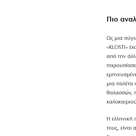
Πιο ανα
Ως μια σύγ
«KLOSTI» έχ
από την άλλ
παρουσίασε 
εμπνευσμέν
μια παλέτα 
θαλασσών, τ
καλοκαιριού
Η ελληνική 
τους, είναι