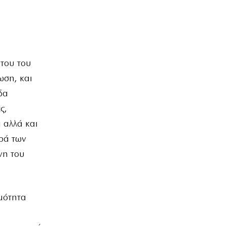
του του
ωση, και
δα
ς,
 αλλά και
ρά των
νη του
ιμότητα