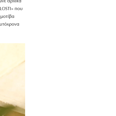
ωνε αρχικά
KLOSTI» που
 μοτίβα
αυτόχρονα