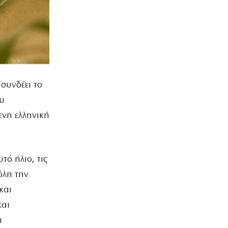
 συνδέει το
ου
ενη ελληνική
τό ήλιο, τις
όλη την
και
και
ι