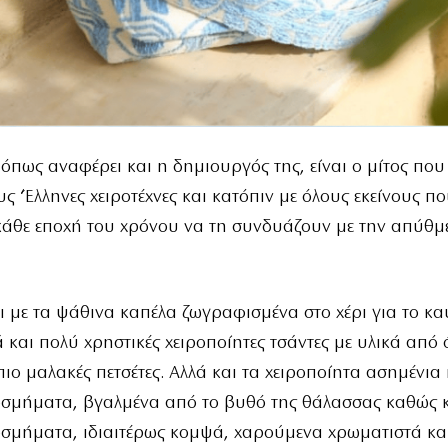
 όπως αναφέρει και η δημιουργός της, είναι ο μίτος που
υς ‘Έλληνες χειροτέχνες και κατόπιν με όλους εκείνους π
άθε εποχή του χρόνου να τη συνδυάζουν με την απύθμ
ι με τα ψάθινα καπέλα ζωγραφισμένα στο χέρι για το καυ
 και πολύ χρηστικές χειροποίητες τσάντες με υλικά από 
 πιο μαλακές πετσέτες. Αλλά και τα χειροποίητα ασημένια 
οσμήματα, βγαλμένα από το βυθό της θάλασσας καθώς 
οσμήματα, ιδιαιτέρως κομψά, χαρούμενα χρωματιστά κα