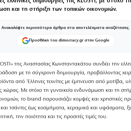
ς ελληνικές δημιουργίες της KLOSTI, με στόχο τη
ωση και τη στήριξη των τοπικών οικονομιών.
Ανακαλύψτε περισσότερα άρθρα στα αποτελέσματα αναζήτησης.
Προσθήκη του dimocracy.gr στην Google
LOSTI» της Αναστασίας Κωνσταντακάτου συνδέει την ελλη
ράδοση με τη σύγχρονη δημιουργία, προβάλλοντας χει
ϊόντα από Έλληνες τεχνίτες με έμπνευση από μοτίβα, υλ
 χώρας. Με στόχο τη γυναικεία ενδυνάμωση και τη στή
ονομιών, το brand παρουσιάζει κομψές και χρηστικές πρ
και τσάντες έως κοσμήματα, κεραμικά και υφάσματα, ξ
ητική, την ποιότητα και τις προσιτές τιμές του.