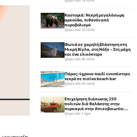
κατάφερε γροθιές»
πριν από 19 λεπτά
Καστοριά: Νεκρή μεγαλόσωμη
αρκούδα, πιθανόν από
πυροβολισμό
πριν από 32 λεπτά
Φωτιά σε χαμηλή βλάστηση στη
Μικρή Βίγλα, στη Νάξο – Στη μάχη
και ένα ελικόπτερο
πριν από 40 λεπτά
Πάρος: 4χρονο παιδί εντοπίστηκε
νεκρό σε πισίνα beach bar
πριν από 50 λεπτά
Επιχείρηση διάσωσης 250
πολιτών διά θαλάσσης στην
πυρκαγιά στην Αττικοβοιωτία:
εικόνες από το πώς έγινε
πριν από 1 ώρα