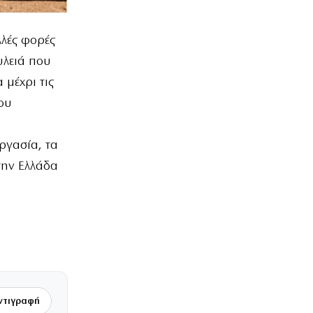
λλές φορές
υλειά που
 μέχρι τις
του
εργασία, τα
στην Ελλάδα
ντιγραφή