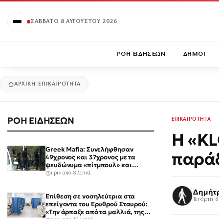
ΣΆΒΒΑΤΟ 8 ΑΥΓΟΎΣΤΟΥ 2026
ΡΟΗ ΕΙΔΗΣΕΩΝ
ΔΗΜΟΙ
ΑΡΧΙΚΉ
ΕΠΙΚΑΙΡΟΤΗΤΑ
ΡΟΗ ΕΙΔΗΣΕΩΝ
ΕΠΙΚΑΙΡΟΤΗΤΑ
Η «KL
Greek Mafia: Συνελήφθησαν
παράδ
49χρονος και 37χρονος με τα
ψευδώνυμα «πίτμπουλ» και
«μπουλντόγκ» – Ποιοι οι ρόλοι
πριν από 8 λεπτά
τους
Δημήτ
Επίθεση σε νοσηλεύτρια στα
Τετάρτη 8
επείγοντα του Ερυθρού Σταυρού:
«Την άρπαξε από τα μαλλιά, της