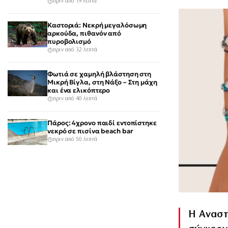
κατάφερε γροθιές»
πριν από 19 λεπτά
Καστοριά: Νεκρή μεγαλόσωμη
αρκούδα, πιθανόν από
πυροβολισμό
πριν από 32 λεπτά
Φωτιά σε χαμηλή βλάστηση στη
Μικρή Βίγλα, στη Νάξο – Στη μάχη
και ένα ελικόπτερο
πριν από 40 λεπτά
Πάρος: 4χρονο παιδί εντοπίστηκε
νεκρό σε πισίνα beach bar
πριν από 50 λεπτά
Η Αναστ