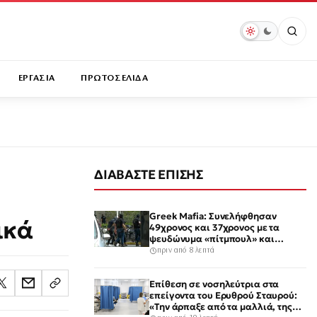
ΕΡΓΑΣΙΑ
ΠΡΩΤΟΣΕΛΙΔΑ
ΔΙΑΒΑΣΤΕ ΕΠΙΣΗΣ
Greek Mafia: Συνελήφθησαν
ικά
49χρονος και 37χρονος με τα
ψευδώνυμα «πίτμπουλ» και
«μπουλντόγκ» – Ποιοι οι ρόλοι
πριν από 8 λεπτά
τους
Επίθεση σε νοσηλεύτρια στα
επείγοντα του Ερυθρού Σταυρού:
«Την άρπαξε από τα μαλλιά, της