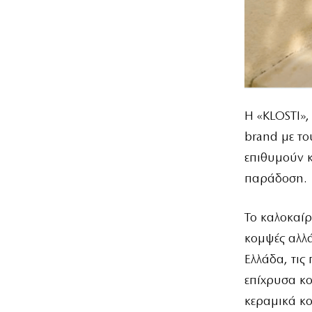
Η «KLOSTI»,
brand με το
επιθυμούν κ
παράδοση.
Το καλοκαίρ
κομψές αλλά
Ελλάδα, τις
επίχρυσα κ
κεραμικά κ