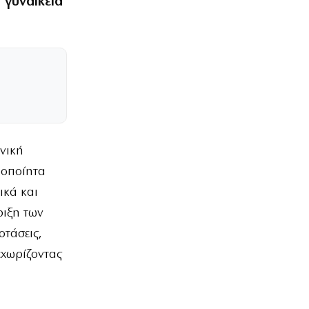
 γυναικεία
νική
ροποίητα
ικά και
ριξη των
οτάσεις,
εχωρίζοντας