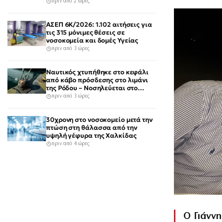
πριν από 2 ώρες
ΑΣΕΠ 6Κ/2026: 1.102 αιτήσεις για
τις 315 μόνιμες θέσεις σε
νοσοκομεία και δομές Υγείας
πριν από 3 ώρες
Ναυτικός χτυπήθηκε στο κεφάλι
από κάβο πρόσδεσης στο λιμάνι
της Ρόδου – Νοσηλεύεται στο
νοσοκομείο
πριν από 3 ώρες
30χρονη στο νοσοκομείο μετά την
πτώση στη θάλασσα από την
υψηλή γέφυρα της Χαλκίδας
πριν από 4 ώρες
Ο Γιάνν