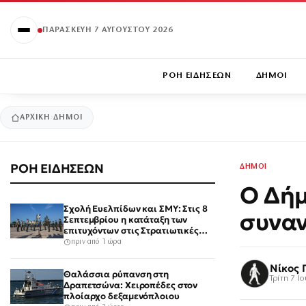
ΠΑΡΑΣΚΕΥΉ 7 ΑΥΓΟΎΣΤΟΥ 2026
ΡΟΗ ΕΙΔΗΣΕΩΝ
ΔΗΜΟΙ
ΑΡΧΙΚΉ
ΔΗΜΟΙ
ΡΟΗ ΕΙΔΗΣΕΩΝ
ΔΗΜΟΙ
Ο Δήμ
Σχολή Ευελπίδων και ΣΜΥ: Στις 8
συναν
Σεπτεμβρίου η κατάταξη των
επιτυχόντων στις Στρατιωτικές
Σχολές
πριν από 1 ώρα
Νίκος 
Θαλάσσια ρύπανση στη
Τρίτη 7 Ι
Δραπετσώνα: Χειροπέδες στον
πλοίαρχο δεξαμενόπλοιου