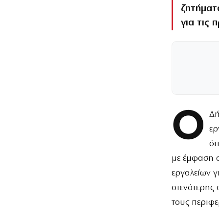
ζητήματ
για τις 
Ο
Δή
ερ
όπ
με έμφαση 
εργαλείων 
στενότερης 
τους περιφε