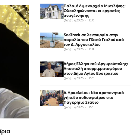
Παλαιό Λιμεναρχείο Μυτιλήνης:
Ολοκληρώνονται οι εργασίες
αναγέννησης
27/07/2026 - 13:36
SeaTrack σε λειτουργία στην
παραλία του Πλατύ Γιαλού από
τον Δ. Αργοστολίου
27/07/2026 - 13:31
Δήμος Ελληνικού-Αργυρούπολης:
Αποστολή απορριμματοφόρου
στον Δήμο Αγίου Ευστρατίου
27/07/2026 - 13:26
Δ.Ηρακλείου: Νέο προπονητικό
γήπεδο ποδοσφαίρου στο
Παγκρήτιο Στάδιο
27/07/2026 - 13:21
ίρια