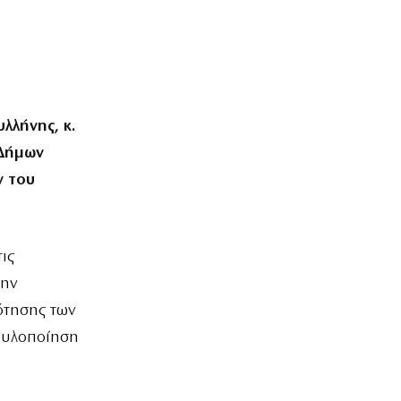
λλήνης, κ.
 Δήμων
ν του
ις
την
ότησης των
ν υλοποίηση