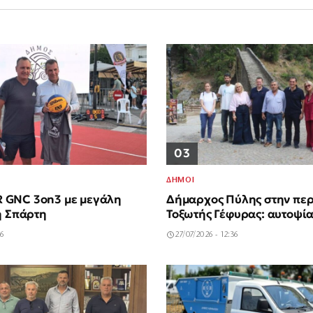
03
ΔΗΜΟΙ
GNC 3on3 με μεγάλη
Δήμαρχος Πύλης στην περ
η Σπάρτη
Τοξωτής Γέφυρας: αυτοψί
46
27/07/2026 - 12:36