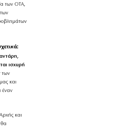
ία των ΟΤΑ,
 των
προβλημάτων
χετικά:
φαντάρη,
ται ισχυρή
ς
των
μας και
α έναν
 Αρχής και
 θα