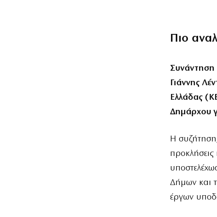
Πιο ανα
​Συνάντηση
Γιάννης Λέ
Ελλάδας (Κ
Δημάρχου γ
​Η συζήτηση
προκλήσεις 
υποστελέχω
Δήμων και τ
έργων υποδ