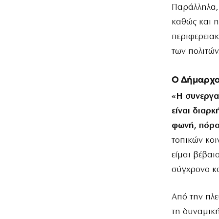
​Παράλληλα,
καθώς και η
περιφερεια
των πολιτών
​Ο Δήμαρχο
«Η συνεργα
είναι διαρκ
φωνή, πόρου
τοπικών κοι
είμαι βέβαι
σύγχρονο κα
​Από την πλ
τη δυναμική