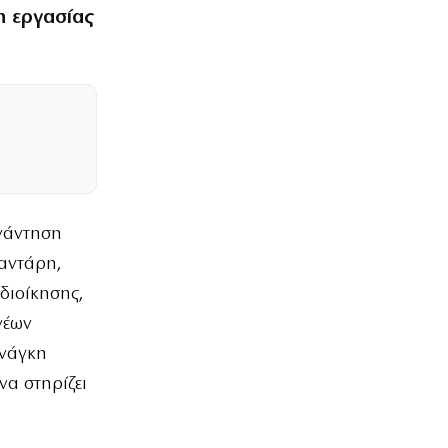
η εργασίας
υνάντηση
φαντάρη,
διοίκησης,
νέων
ανάγκη
να στηρίζει