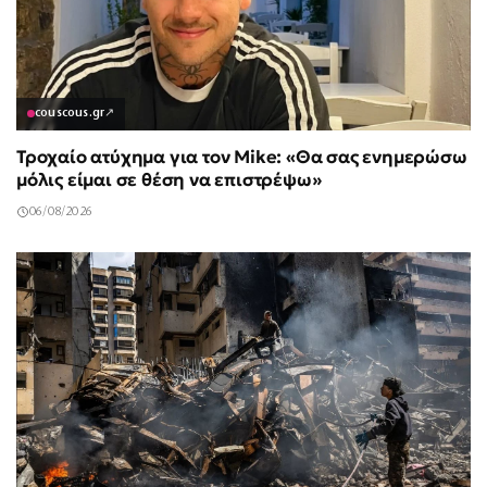
couscous.gr
↗
Τροχαίο ατύχημα για τον Mike: «Θα σας ενημερώσω
μόλις είμαι σε θέση να επιστρέψω»
06/08/2026