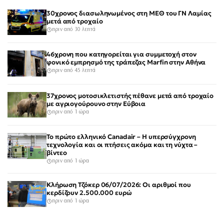
30χρονος διασωληνωμένος στη ΜΕΘ του ΓΝ Λαμίας
μετά από τροχαίο
πριν από 30 λεπτά
46χρονη που κατηγορείται για συμμετοχή στον
φονικό εμπρησμό της τράπεζας Marfin στην Αθήνα
πριν από 45 λεπτά
37χρονος μοτοσικλετιστής πέθανε μετά από τροχαίο
με αγριογούρουνο στην Εύβοια
πριν από 1 ώρα
Το πρώτο ελληνικό Canadair – Η υπερσύγχρονη
τεχνολογία και οι πτήσεις ακόμα και τη νύχτα –
βίντεο
πριν από 1 ώρα
Κλήρωση Τζόκερ 06/07/2026: Οι αριθμοί που
κερδίζουν 2.500.000 ευρώ
πριν από 1 ώρα