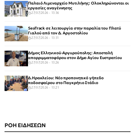
Παλαιό Λιμεναρχείο Μυτιλήνης: Ολοκληρώνονται οι
εργασίες αναγέννησης
27/07/2026 - 13:36
SeaTrack σε λειτουργία στην παραλία του Πλατύ
Γιαλού από τον Δ. Αργοστολίου
27/07/2026 - 13:31
Δήμος Ελληνικού-Αργυρούπολης: Αποστολή
απορριμματοφόρου στον Δήμο Αγίου Ευστρατίου
27/07/2026 - 13:26
Δ.Ηρακλείου: Νέο προπονητικό γήπεδο
ποδοσφαίρου στο Παγκρήτιο Στάδιο
27/07/2026 - 13:21
ΡΟΗ ΕΙΔΗΣΕΩΝ