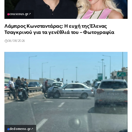
couscous.gr
↗
Λάμπρος Κωνσταντάρας: Η ευχή της Έλενας
Τσαγκρινού για τα γενέθλιά του – Φωτογραφία
06/08/2026
dedomeno.gr
↗