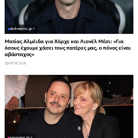
dedomeno.gr
↗
Ματίας Αλμέιδα για Χόρχε και Λιονέλ Μέσι: «Για
όσους έχουμε χάσει τους πατέρες μας, ο πόνος είναι
αβάσταχος»
09/08/2026
couscous.gr
↗