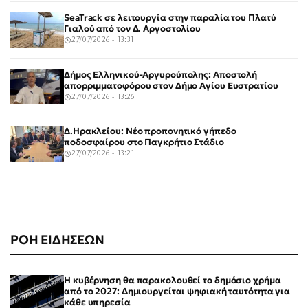
SeaTrack σε λειτουργία στην παραλία του Πλατύ
Γιαλού από τον Δ. Αργοστολίου
27/07/2026 - 13:31
Δήμος Ελληνικού-Αργυρούπολης: Αποστολή
απορριμματοφόρου στον Δήμο Αγίου Ευστρατίου
27/07/2026 - 13:26
Δ.Ηρακλείου: Νέο προπονητικό γήπεδο
ποδοσφαίρου στο Παγκρήτιο Στάδιο
27/07/2026 - 13:21
ΡΟΗ ΕΙΔΗΣΕΩΝ
Η κυβέρνηση θα παρακολουθεί το δημόσιο χρήμα
από το 2027: Δημιουργείται ψηφιακή ταυτότητα για
κάθε υπηρεσία