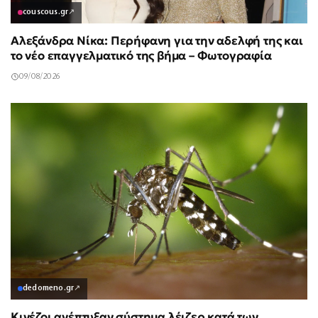
couscous.gr
↗
Αλεξάνδρα Νίκα: Περήφανη για την αδελφή της και
το νέο επαγγελματικό της βήμα – Φωτογραφία
09/08/2026
dedomeno.gr
↗
Κινέζοι ανέπτυξαν σύστημα λέιζερ κατά των