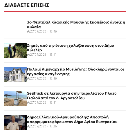
ΔΙΑΒΑΣΤΕ ΕΠΙΣΗΣ
3ο Φεστιβάλ Κλασικής Μουσικής Σκοπέλου: άνοιξε η
αυλαία
27/07/2026 - 13:46
Ζημιές από την έντονη χαλαζόπτωση στον Δήμο
Κιλελέρ
27/07/2026 - 13:41
Παλαιό Λιμεναρχείο Μυτιλήνης: Ολοκληρώνονται οι
εργασίες αναγέννησης
27/07/2026 - 13:36
SeaTrack σε λειτουργία στην παραλία του Πλατύ
Γιαλού από τον Δ. Αργοστολίου
27/07/2026 - 13:31
Δήμος Ελληνικού-Αργυρούπολης: Αποστολή
απορριμματοφόρου στον Δήμο Αγίου Ευστρατίου
27/07/2026 - 13:26