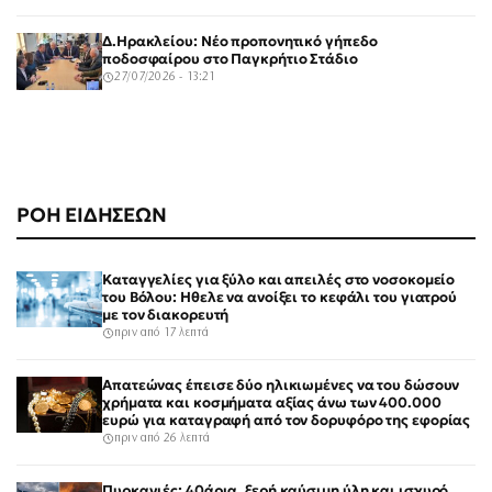
Δ.Ηρακλείου: Νέο προπονητικό γήπεδο
ποδοσφαίρου στο Παγκρήτιο Στάδιο
27/07/2026 - 13:21
ΡΟΗ ΕΙΔΗΣΕΩΝ
Καταγγελίες για ξύλο και απειλές στο νοσοκομείο
του Βόλου: Ηθελε να ανοίξει το κεφάλι του γιατρού
με τον διακορευτή
πριν από 17 λεπτά
Απατεώνας έπεισε δύο ηλικιωμένες να του δώσουν
χρήματα και κοσμήματα αξίας άνω των 400.000
ευρώ για καταγραφή από τον δορυφόρο της εφορίας
πριν από 26 λεπτά
Πυρκαγιές: 40άρια, ξερή καύσιμη ύλη και ισχυρό