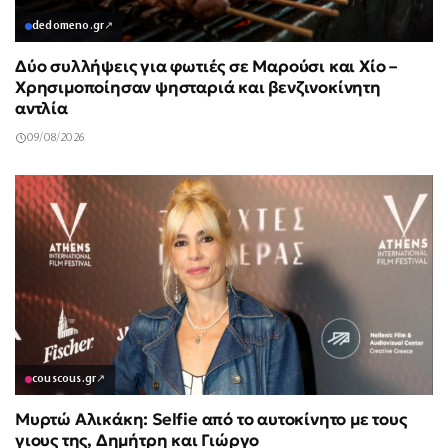
dedomeno.gr
↗
Δύο συλλήψεις για φωτιές σε Μαρούσι και Χίο –
Χρησιμοποίησαν ψησταριά και βενζινοκίνητη
αντλία
09/08/2026
couscous.gr
↗
Μυρτώ Αλικάκη: Selfie από το αυτοκίνητο με τους
γιους της, Δημήτρη και Γιώργο