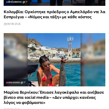
dedomeno.gr
↗
Κολομβία: Ορκίστηκε πρόεδρος ο Αμπελάρδο ντε λα
Εσπριέγια – «Νόμος και τάξη» με κάθε κόστος
08/08/2026
couscous.gr
↗
Μαρίνα Βερνίκου: Έπιασε λαγοκέφαλο και ανέβασε
βίντεο στα social media – «Δεν υπάρχει κανένας
λόγος να φοβόμαστε»