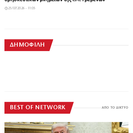
25/07/2026 - 11:05
Σύρος: Οι Αρχές
55χρονος κρατούσε
37χρονος
Νοσοκομείο του
ζητούν απαντήσεις
τον νεκρό πατέρα του
Σαν σήμερα 3
Σχέση της νεκρής
ΔΗΜΟΦΙΛΗ
μοτοσικλετιστής
Ηνωμένου Βασιλείου:
για την 42χρονη –
για χρόνια στον
Γυναίκα έπεσε από
Καιρός: Μελτέμια έως
Αυγούστου: Η
διασώστριας του
πέθανε μετά από
Ασθενής υπέστη
«Είναι θολό το τοπίο,
καταψύκτη: «Δεν
πριν από 17 ώρες
06/08/2026 - 21:56
τον 5ο όροφο
8 μποφόρ στην
δολοφονία και ο
ΕΚΑΒ στη Σύρο με το
τροχαίο με
σοβαρές επιπλοκές
06/08/2026 - 22:52
06/08/2026 - 22:04
η υπόθεση είναι
μπορούσα να τον
πολυκατοικίας στη
Ελλάδα και 36
αποκεφαλισμός της
ζευγάρι που τη
03/08/2026 - 00:06
25/07/2026 - 06:51
αγριογούρουνο στην
από λανθασμένη
περίεργη»
αποχωριστώ»
Μιχαλακοπούλου σε
βαθμούς Κελσίου θα
πριν από 19 ώρες
πριν από 19 ώρες
Αδαμαντίας Καρκαλή
μαχαίρωσε
ΕΠΙΚΑΙΡΟΤΗΤΑ
ΕΠΙΚΑΙΡΟΤΗΤΑ
Εύβοια
σύνδεση εντέρου και
ακάλυπτο –
δείξουν τα
ΕΠΙΚΑΙΡΟΤΗΤΑ
ΕΠΙΚΑΙΡΟΤΗΤΑ
στομάχου
ΕΠΙΚΑΙΡΟΤΗΤΑ
ΕΠΙΚΑΙΡΟΤΗΤΑ
Ανασύρθηκε χωρίς
θερμόμετρα
ΕΠΙΚΑΙΡΟΤΗΤΑ
ΕΠΙΚΑΙΡΟΤΗΤΑ
τις αισθήσεις της
BEST OF NETWORK
ΑΠΟ ΤΟ ΔΙΚΤΥΟ