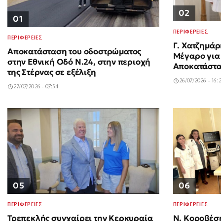
02
01
ΠΕΡΙΦΕΡΕΙΕΣ
ΠΕΡΙΦΕΡΕΙΕΣ
Γ. Χατζημάρ
Αποκατάσταση του οδοστρώματος
Μέγαρο για 
στην Εθνική Οδό Ν.24, στην περιοχή
Αποκατάστα
της Στέρνας σε εξέλιξη
26/07/2026 - 16:
27/07/2026 - 07:54
06
05
ΠΕΡΙΦΕΡΕΙΕΣ
ΠΕΡΙΦΕΡΕΙΕΣ
Ν. Κοροβέσ
Τρεπεκλής συγχαίρει την Κερκυραία