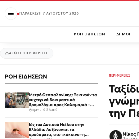
ΠΑΡΑΣΚΕΥΉ 7 ΑΥΓΟΎΣΤΟΥ 2026
ΡΟΗ ΕΙΔΗΣΕΩΝ
ΔΗΜΟΙ
ΑΡΧΙΚΉ
ΠΕΡΙΦΕΡΕΙΕΣ
ΡΟΗ ΕΙΔΗΣΕΩΝ
ΠΕΡΙΦΕΡΕΙΕΣ
Ταξίδ
Μετρό Θεσσαλονίκης: Ξεκινούν τα
γνώμη
νυχτερινά δοκιμαστικά
δρομολόγια προς Καλαμαριά –
την Π
Στους νέους σταθμούς ο Νίκος
πριν από 5 λεπτά
Ταχιάος
Ιός του Δυτικού Νείλου στην
Ελλάδα: Αυξάνονται τα
Νίκος 
κρούσματα, στο «κόκκινο» η
Παρασκευ