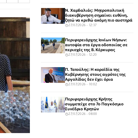
Ν. Χαρδαλιάς: Μητροπολιτική
διακυβέρνηση σημαίνει ευθύνη,
ζητώ να κριθώ ακόμη πιο αυστηρά
27/07/2026 - 12:37
Περιφερειάρχης Ιονίων Νήσων:
αυτοψία στα έργα οδοποιίας σε
περιοχές της Β. Κέρκυρας
27/07/2026 - 12:20
Π. Τατούλης: Η κοροϊδία της
Κυβέρνησης στους αγρότες της
Αργολίδας δεν έχει όρια
27/07/2026 - 10:02
Περιφερειάρχης Κρήτης
συμμετείχε στο 7ο Παγκόσμιο
Συνέδριο Κρητών
27/07/2026 - 08:00