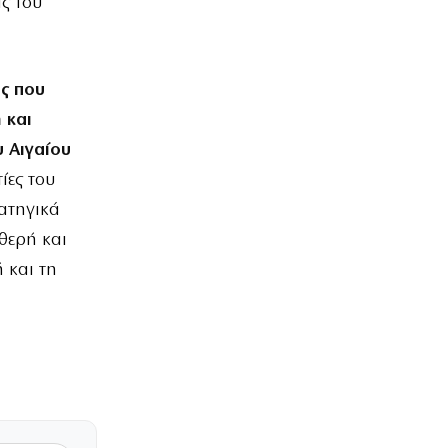
ας του
ς που
 και
 Αιγαίου
ίες του
ρατηγικά
θερή και
 και τη