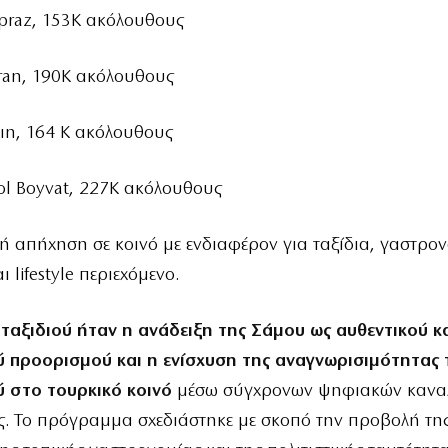
praz, 153Κ ακόλουθους
ran, 190Κ ακόλουθους
çın, 164 Κ ακόλουθους
nol Boyvat, 227K ακόλουθους
ή απήχηση σε κοινό με ενδιαφέρον για ταξίδια, γαστρον
ι lifestyle περιεχόμενο.
ταξιδιού ήταν η ανάδειξη της Σάμου ως αυθεντικού κα
ύ προορισμού και η ενίσχυση της αναγνωρισιμότητας 
 στο τουρκικό κοινό
μέσω σύγχρονων ψηφιακών κανα
ς. Το πρόγραμμα σχεδιάστηκε με σκοπό την προβολή τη