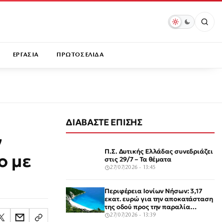
ΕΡΓΑΣΙΑ
ΠΡΩΤΟΣΕΛΙΔΑ
ΔΙΑΒΑΣΤΕ ΕΠΙΣΗΣ
ν
Π.Σ. Δυτικής Ελλάδας συνεδριάζει
ο με
στις 29/7 – Τα θέματα
27/07/2026 - 13:45
Περιφέρεια Ιονίων Νήσων: 3,17
εκατ. ευρώ για την αποκατάσταση
της οδού προς την παραλία
Μύρτος στην Κεφαλονιά
27/07/2026 - 13:39