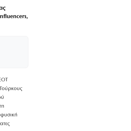
ας
nfluencers,
 ΕΟΤ
ε Τούρκους
ού
τη
 φυσική
ατες