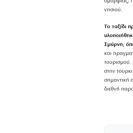
ομορφιάς, τ
νησιού.
Το ταξίδι 
υλοποιήθηκ
Σμύρνη, όπ
και πραγματ
τουρισμού. 
στην τουρκι
σημαντική α
διεθνή παρο