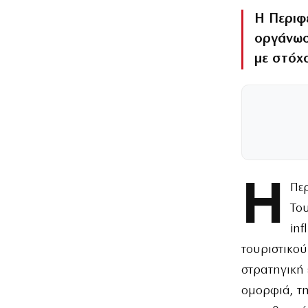
Η Περιφέ
οργάνωσα
με στόχ
Η
Περ
Του
inf
τουριστικού
στρατηγική 
ομορφιά, τη