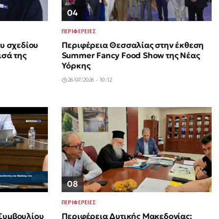
04
ΠΕΡΙΦΕΡΕΙΕΣ
ου σχεδίου
Περιφέρεια Θεσσαλίας στην έκθεση
ισά της
Summer Fancy Food Show της Νέας
Υόρκης
26/07/2026 - 10:12
08
ΠΕΡΙΦΕΡΕΙΕΣ
Συμβουλίου
Περιφέρεια Δυτικής Μακεδονίας: