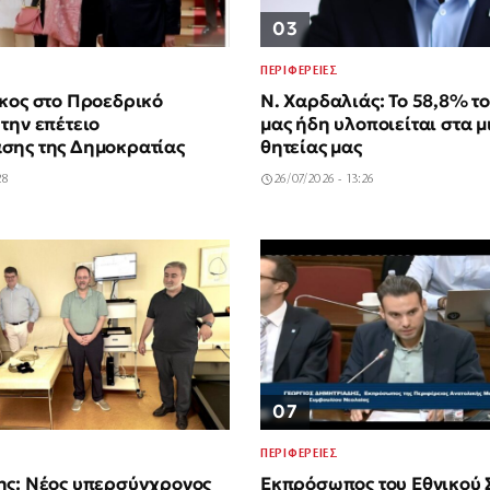
03
ΠΕΡΙΦΕΡΕΙΕΣ
κος στο Προεδρικό
Ν. Χαρδαλιάς: Το 58,8% τ
την επέτειο
μας ήδη υλοποιείται στα μ
σης της Δημοκρατίας
θητείας μας
28
26/07/2026 - 13:26
07
ΠΕΡΙΦΕΡΕΙΕΣ
ης: Νέος υπερσύγχρονος
Εκπρόσωπος του Εθνικού 