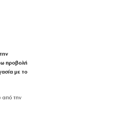
 την
έρω προβολή
γασία με το
) από την