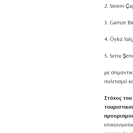
2. Sinem Ça
3. Gamze Bi
4. Öykü Yal
5. Serra Şe
με σημαντικ
πολιτισμό κα
Στόχος του 
τουριστικο
προορισμού
επικοινωνία