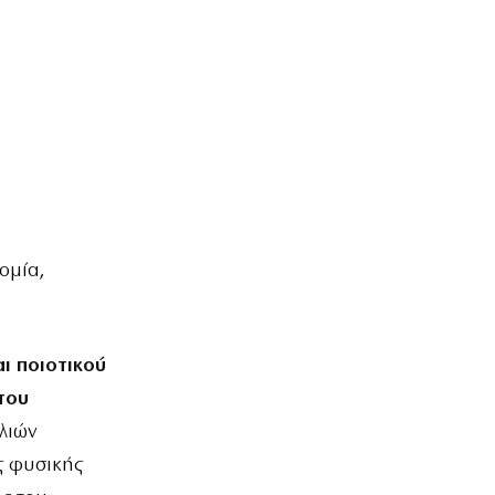
ομία,
ι ποιοτικού
του
λιών
ς φυσικής