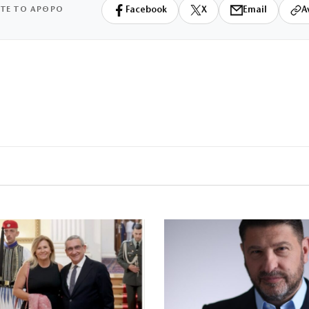
ΙΤΕ ΤΟ ΑΡΘΡΟ
Facebook
X
Email
Α