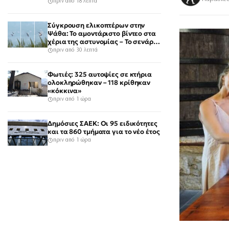
Αττική με τις περισσότερες
πριν από 18 λεπτά
καταγραφές
Σύγκρουση ελικοπτέρων στην
Ψάθα: Το αμοντάριστο βίντεο στα
χέρια της αστυνομίας – Το σενάριο
για το τρίτο ελικόπτερο
πριν από 30 λεπτά
Φωτιές: 325 αυτοψίες σε κτήρια
ολοκληρώθηκαν – 118 κρίθηκαν
«κόκκινα»
πριν από 1 ώρα
Δημόσιες ΣΑΕΚ: Οι 95 ειδικότητες
και τα 860 τμήματα για το νέο έτος
πριν από 1 ώρα