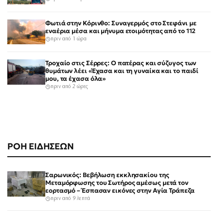
Φωτιά στην Κόρινθο: Συναγερμός στο Στεφάνι με
εναέρια μέσα και μήνυμα ετοιμότητας από το 112
πριν από 1 ώρα
Τροχαίο στις Σέρρες: Ο πατέρας και σύζυγος των
θυμάτων λέει «Έχασα και τη γυναίκα και το παιδί
μου, τα έχασα όλα»
πριν από 2 ώρες
ΡΟΗ ΕΙΔΗΣΕΩΝ
Σαρωνικός: Βεβήλωση εκκλησακίου της
Μεταμόρφωσης του Σωτήρος αμέσως μετά τον
εορτασμό – Έσπασαν εικόνες στην Αγία Τράπεζα
πριν από 9 λεπτά