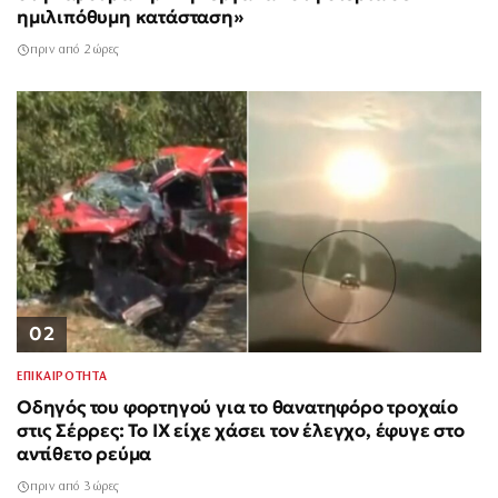
ημιλιπόθυμη κατάσταση»
πριν από 2 ώρες
02
ΕΠΙΚΑΙΡΟΤΗΤΑ
Οδηγός του φορτηγού για το θανατηφόρο τροχαίο
στις Σέρρες: Το ΙΧ είχε χάσει τον έλεγχο, έφυγε στο
αντίθετο ρεύμα
πριν από 3 ώρες