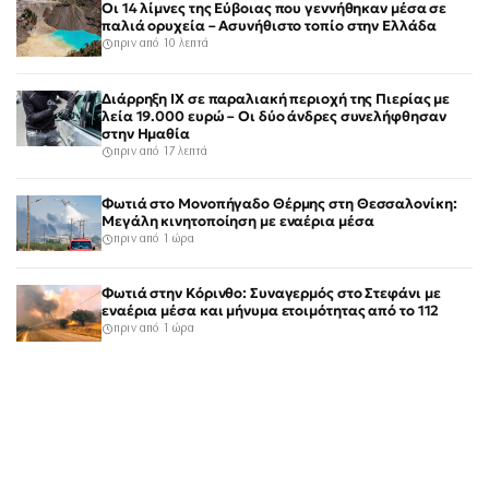
Οι 14 λίμνες της Εύβοιας που γεννήθηκαν μέσα σε
παλιά ορυχεία – Ασυνήθιστο τοπίο στην Ελλάδα
πριν από 10 λεπτά
Διάρρηξη ΙΧ σε παραλιακή περιοχή της Πιερίας με
λεία 19.000 ευρώ – Οι δύο άνδρες συνελήφθησαν
στην Ημαθία
πριν από 17 λεπτά
Φωτιά στο Μονοπήγαδο Θέρμης στη Θεσσαλονίκη:
Μεγάλη κινητοποίηση με εναέρια μέσα
πριν από 1 ώρα
Φωτιά στην Κόρινθο: Συναγερμός στο Στεφάνι με
εναέρια μέσα και μήνυμα ετοιμότητας από το 112
πριν από 1 ώρα