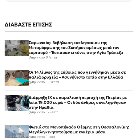
ΔΙΑΒΑΣΤΕ ΕΠΙΣΗΣ
Σαρωνικός: Βεβήλωση εκκλησακίου της
Μεταμόρφωσης του Σωτήρος αμέσως μετά τον
εορτασμό – Έσπασαν εικόνες στην Αγία Τράπεζα
πριν από 9 λεπτά
Οι 14 λίμνες της Εύβοιας που γεννήθηκαν μέσα σε
παλιά ορυχεία – Ασυνήθιστο τοπίο στην Ελλάδα
πριν από 10 λεπτά
Διάρρηξη ΙΧ σε παραλιακή περιοχή της Πιερίας με
λεία 19.000 ευρώ – Οι δύο άνδρες συνελήφθησαν
στην Ημαθία
πριν από 17 λεπτά
Φωτιά στο Μονοπήγαδο Θέρμης στη Θεσσαλονίκη:
Μεγάλη κινητοποίηση με εναέρια μέσα
πριν από 1 ώρα