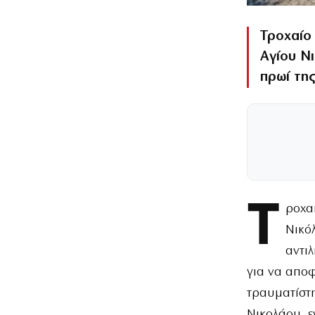
Τροχαίο
Αγίου Νι
πρωί της
Τ
ροχα
Νικό
αντι
για να αποφ
τραυματίστ
Νικολάου, ε