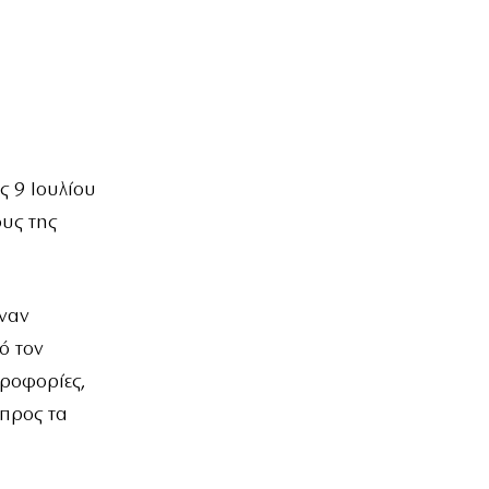
ς 9 Ιουλίου
υς της
έναν
ό τον
ροφορίες,
 προς τα