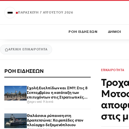
ΠΑΡΑΣΚΕΥΉ 7 ΑΥΓΟΎΣΤΟΥ 2026
ΡΟΗ ΕΙΔΗΣΕΩΝ
ΔΗΜΟΙ
ΑΡΧΙΚΉ
ΕΠΙΚΑΙΡΟΤΗΤΑ
ΡΟΗ ΕΙΔΗΣΕΩΝ
ΕΠΙΚΑΙΡΟΤΗΤΑ
Τροχα
Σχολή Ευελπίδων και ΣΜΥ: Στις 8
Μοτοσ
Σεπτεμβρίου η κατάταξη των
επιτυχόντων στις Στρατιωτικές
αποφύ
Σχολές
πριν από 9 λεπτά
στις 
Θαλάσσια ρύπανση στη
Δραπετσώνα: Χειροπέδες στον
πλοίαρχο δεξαμενόπλοιου