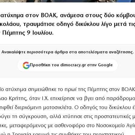
 ατύχημα στον ΒΟΑΚ, ανάμεσα στους δύο κόμβο
κολάου, τραυμάτισε οδηγό δικύκλου λίγο μετά τι
 Πέμπτης 9 Ιουλίου.
Ανακαλύψτε περισσότερα άρθρα στα αποτελέσματα αναζήτησης.
Προσθήκη του dimocracy.gr στην Google
ίο ατύχημα σημειώθηκε το πρωί της Πέμπτης στον ΒΟΑΚ
λαο Κρήτης, όταν Ι.Χ. επιχείρησε να βγει από παράδρομ
ληφθεί διερχόμενη μοτοσικλέτα. Ο οδηγός του δικύκλου έ
ύγει τη σύγκρουση, αλλά χτύπησε στις προστατευτικές 
ηκε, μεταφερόμενος με ασθενοφόρο στο Νοσοκομείο Αγί
νώ η Τροχαία ερευνά τις συνθήκες του περιστατικού.