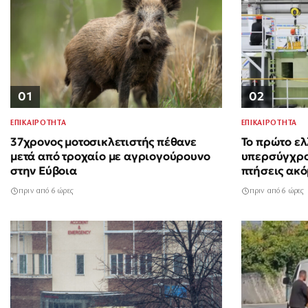
01
02
ΕΠΙΚΑΙΡΟΤΗΤΑ
ΕΠΙΚΑΙΡΟΤΗΤΑ
37χρονος μοτοσικλετιστής πέθανε
Το πρώτο ελ
μετά από τροχαίο με αγριογούρουνο
υπερσύγχρον
στην Εύβοια
πτήσεις ακόμ
πριν από 6 ώρες
πριν από 6 ώρες