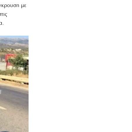
γκρουση με
τις
α.