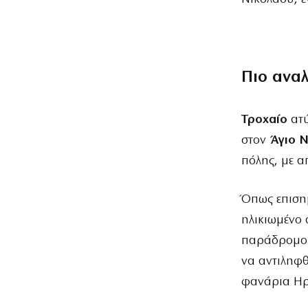
Πιο ανα
Τροχαίο
ατ
στον
Άγιο Ν
πόλης, με α
Όπως επιση
ηλικιωμένο 
παράδρομο τ
να αντιληφθ
φανάρια Ηρ