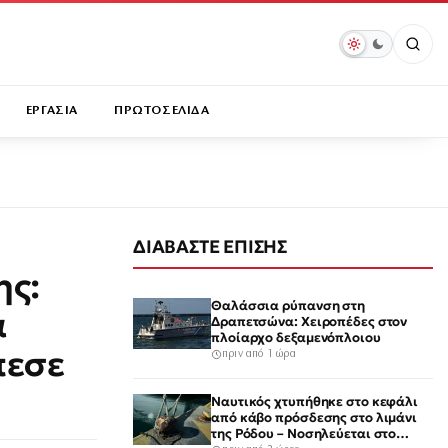
ΕΡΓΑΣΙΑ
ΠΡΩΤΟΣΕΛΙΔΑ
ΔΙΑΒΑΣΤΕ ΕΠΙΣΗΣ
ης:
Θαλάσσια ρύπανση στη
α
Δραπετσώνα: Χειροπέδες στον
πλοίαρχο δεξαμενόπλοιου
πεσε
πριν από 1 ώρα
Ναυτικός χτυπήθηκε στο κεφάλι
από κάβο πρόσδεσης στο λιμάνι
της Ρόδου – Νοσηλεύεται στο