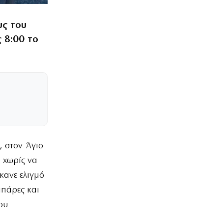
υς του
ς 8:00 το
, στον Άγιο
ο χωρίς να
κανε ελιγμό
μπάρες και
ου