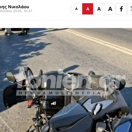
ρης Νικολάου
Α
Α
Α
Α
Ιουλίου 2026, 10:27