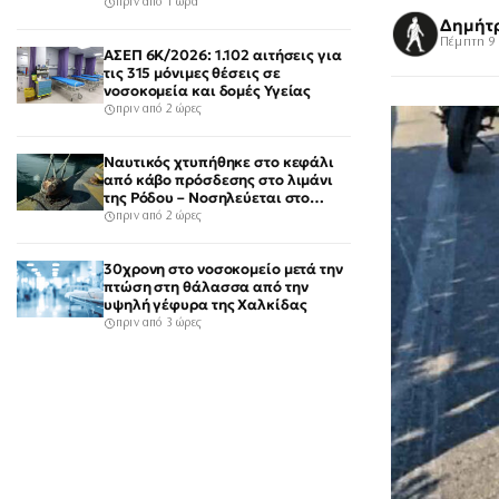
πριν από 1 ώρα
Δημήτ
Πέμπτη 9 
ΑΣΕΠ 6Κ/2026: 1.102 αιτήσεις για
τις 315 μόνιμες θέσεις σε
νοσοκομεία και δομές Υγείας
πριν από 2 ώρες
Ναυτικός χτυπήθηκε στο κεφάλι
από κάβο πρόσδεσης στο λιμάνι
της Ρόδου – Νοσηλεύεται στο
νοσοκομείο
πριν από 2 ώρες
30χρονη στο νοσοκομείο μετά την
πτώση στη θάλασσα από την
υψηλή γέφυρα της Χαλκίδας
πριν από 3 ώρες