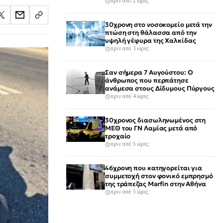
νοσοκομείο
πριν από 2 ώρες
30χρονη στο νοσοκομείο μετά την
πτώση στη θάλασσα από την
υψηλή γέφυρα της Χαλκίδας
πριν από 3 ώρες
Σαν σήμερα 7 Αυγούστου: Ο
άνθρωπος που περπάτησε
ανάμεσα στους Δίδυμους Πύργους
πριν από 4 ώρες
30χρονος διασωληνωμένος στη
ΜΕΘ του ΓΝ Λαμίας μετά από
τροχαίο
πριν από 5 ώρες
46χρονη που κατηγορείται για
συμμετοχή στον φονικό εμπρησμό
της τράπεζας Marfin στην Αθήνα
πριν από 5 ώρες