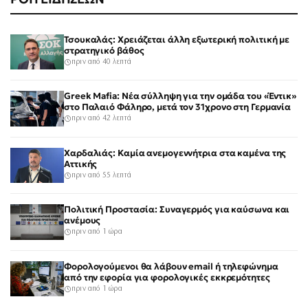
Τσουκαλάς: Χρειάζεται άλλη εξωτερική πολιτική με
στρατηγικό βάθος
πριν από 40 λεπτά
Greek Mafia: Νέα σύλληψη για την ομάδα του «Έντικ»
στο Παλαιό Φάληρο, μετά τον 31χρονο στη Γερμανία
πριν από 42 λεπτά
Χαρδαλιάς: Καμία ανεμογεννήτρια στα καμένα της
Αττικής
πριν από 55 λεπτά
Πολιτική Προστασία: Συναγερμός για καύσωνα και
ανέμους
πριν από 1 ώρα
Φορολογούμενοι θα λάβουν email ή τηλεφώνημα
από την εφορία για φορολογικές εκκρεμότητες
πριν από 1 ώρα