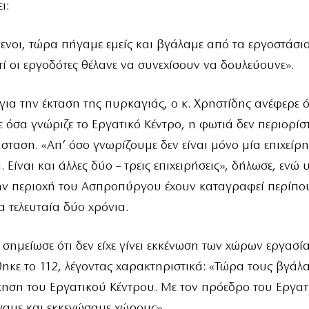
ι:
ενοι, τώρα πήγαμε εμείς και βγάλαμε από τα εργοστάσι
τί οι εργοδότες θέλανε να συνεχίσουν να δουλεύουνε».
για την έκταση της πυρκαγιάς, ο κ. Χρηστίδης ανέφερε ό
όσα γνώριζε το Εργατικό Κέντρο, η φωτιά δεν περιορίστ
σταση. «Απ’ όσο γνωρίζουμε δεν είναι μόνο μία επιχείρη
 Είναι και άλλες δύο – τρεις επιχειρήσεις», δήλωσε, ενώ
την περιοχή του Ασπροπύργου έχουν καταγραφεί περίπο
α τελευταία δύο χρόνια.
σημείωσε ότι δεν είχε γίνει εκκένωση των χώρων εργασί
ηκε το 112, λέγοντας χαρακτηριστικά: «Τώρα τους βγάλα
κηση του Εργατικού Κέντρου. Με τον πρόεδρο του Εργατ
γαμε και εκκενώσαμε χώρους».