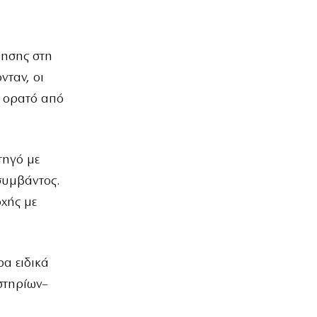
ρησης στη
νταν, οι
 ορατό από
τηγό με
συμβάντος.
οχής με
ρα ειδικά
στηρίων–