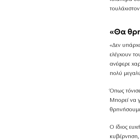
τουλάχιστον
«Θα θρ
«Δεν υπάρχο
ελέγχουν το
ανέφερε χαρ
πολύ μεγαλύ
Όπως τόνισε
Μπορεί να γ
θρηνήσουμε
Ο ίδιος ευχ
κυβέρνηση, 