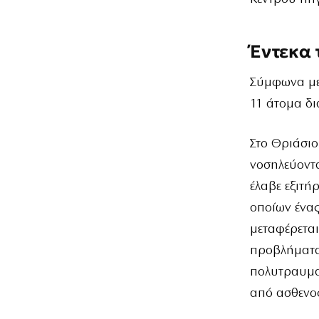
Έντεκα 
Σύμφωνα με 
11 άτομα δι
Στο Θριάσιο
νοσηλεύοντα
έλαβε εξιτή
οποίων ένα
μεταφέρεται
προβλήματα
πολυτραυμα
από ασθενο