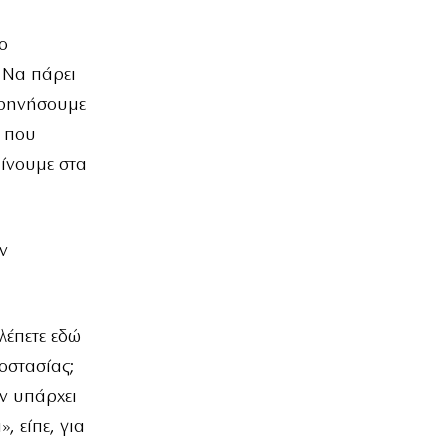
ο
 Να πάρει
θρηνήσουμε
α που
ίνουμε στα
ν
λέπετε εδώ
οστασίας;
εν υπάρχει
, είπε, για