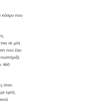
α κόσμο που
τι,
ηκε σε μία
ση που έχει
 υποστήριξε
υ 460
ας όταν
με εμείς
ικού