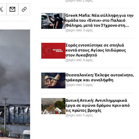
πριν από 2 ώρες
Greek Mafia: Νέα σύλληψη για την
ομάδα του «Έντικ» στο Παλαιό
Φάληρο, μετά τον 31χρονο στη
Γερμανία
πριν από 3 ώρες
Σορός εντοπίστηκε σε σπηλιά
κοντά στους Αγίους Ισιδώρους
στον Λυκαβηττό
πριν από 4 ώρες
Θεσσαλονίκη: Έκλεψε αυτοκίνητο,
τράκαρε και συνελήφθη
πριν από 5 ώρες
Δυτική Αττική: Αντιπλημμυρικά
έργα σε αγώνα δρόμου πριν από
τις πρώτες βροχές
πριν από 5 ώρες