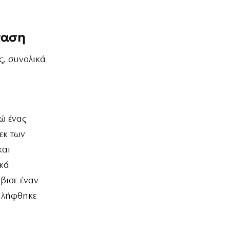
ταση
ς, συνολικά
ώ ένας
εκ των
και
ικά
βισε έναν
αλήφθηκε