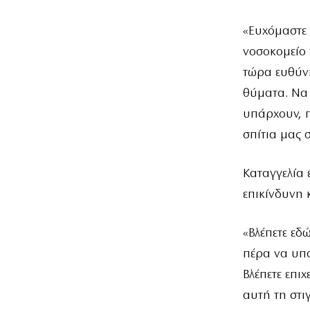
«Ευχόμαστε 
νοσοκομείο 
τώρα ευθύνη
θύματα. Να 
υπάρχουν, 
σπίτια μας 
Καταγγελία 
επικίνδυνη 
«Βλέπετε εδ
πέρα να υπ
Βλέπετε επι
αυτή τη στι