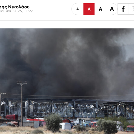
ρης Νικολάου
Α
Α
Α
Α
Ιουλίου 2026, 11:27