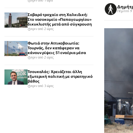
πριν από 1 ώρα
Δημήτ
Πέμπτη 9 
Σοβαρό τροχαίο στη Χαλκιδική:
Στο νοσοκομείο «Παπαγεωργίου»
δικυκλιστής μετά από σύγκρουση
πριν από 2 ώρες
Φωτιά στην Αττικοβοιωτία:
Τουρνάς, δεν κατάφεραν να
κάνουν ρίψεις 51 εναέρια μέσα
πριν από 2 ώρες
Τσουκαλάς: Χρειάζεται άλλη
εξωτερική πολιτική με στρατηγικό
βάθος
πριν από 3 ώρες