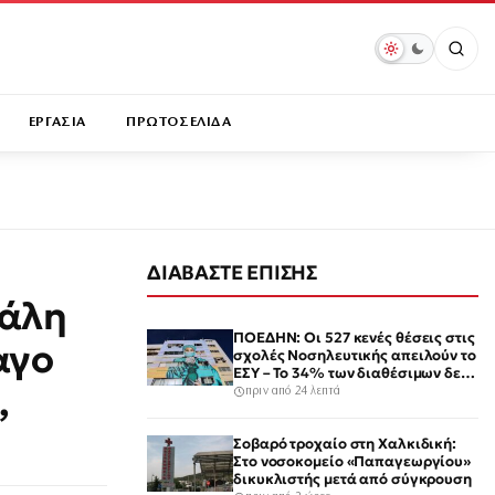
ΕΡΓΑΣΙΑ
ΠΡΩΤΟΣΕΛΙΔΑ
ΔΙΑΒΑΣΤΕ ΕΠΙΣΗΣ
γάλη
ΠΟΕΔΗΝ: Οι 527 κενές θέσεις στις
αγο
σχολές Νοσηλευτικής απειλούν το
ΕΣΥ – Το 34% των διαθέσιμων δεν
,
καλύφθηκε
πριν από 24 λεπτά
Σοβαρό τροχαίο στη Χαλκιδική:
Στο νοσοκομείο «Παπαγεωργίου»
δικυκλιστής μετά από σύγκρουση