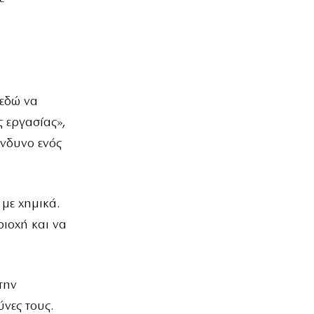
 εδώ να
 εργασίας»,
ίνδυνο ενός
με χημικά.
ριοχή και να
την
νες τους.