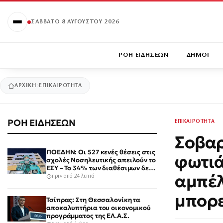
ΣΆΒΒΑΤΟ 8 ΑΥΓΟΎΣΤΟΥ 2026
ΡΟΗ ΕΙΔΗΣΕΩΝ
ΔΗΜΟΙ
ΑΡΧΙΚΉ
ΕΠΙΚΑΙΡΟΤΗΤΑ
ΡΟΗ ΕΙΔΗΣΕΩΝ
ΕΠΙΚΑΙΡΟΤΗΤΑ
Σοβαρ
ΠΟΕΔΗΝ: Οι 527 κενές θέσεις στις
φωτιά
σχολές Νοσηλευτικής απειλούν το
ΕΣΥ – Το 34% των διαθέσιμων δεν
αμπέλ
καλύφθηκε
πριν από 24 λεπτά
μπορε
Τσίπρας: Στη Θεσσαλονίκη τα
αποκαλυπτήρια του οικονομικού
προγράμματος της ΕΛ.Α.Σ.