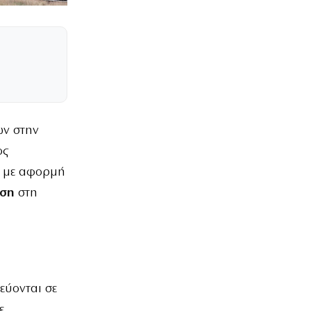
ων στην
ος
, με αφορμή
ηση
στη
εύονται σε
ε