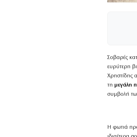
Σοβαρές κατ
ευρύτερη β
Χρηστίδης α
τη
μεγάλη π
συμβολή τω
Η φωτιά προ
ιδιαίτερα σ