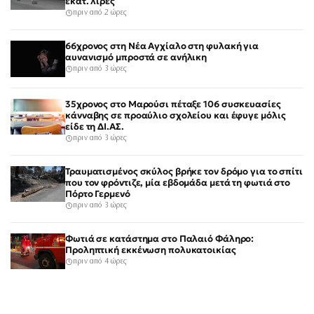
εκατ. λίρες
πριν από 2 ώρες
66χρονος στη Νέα Αγχίαλο στη φυλακή για
αυνανισμό μπροστά σε ανήλικη
πριν από 3 ώρες
35χρονος στο Μαρούσι πέταξε 106 συσκευασίες
κάνναβης σε προαύλιο σχολείου και έφυγε μόλις
είδε τη ΔΙ.ΑΣ.
πριν από 3 ώρες
Τραυματισμένος σκύλος βρήκε τον δρόμο για το σπίτι
που τον φρόντιζε, μία εβδομάδα μετά τη φωτιά στο
Πόρτο Γερμενό
πριν από 3 ώρες
Φωτιά σε κατάστημα στο Παλαιό Φάληρο:
Προληπτική εκκένωση πολυκατοικίας
πριν από 4 ώρες