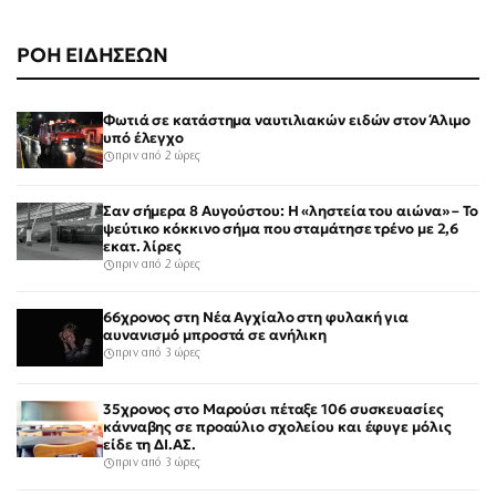
ΡΟΗ ΕΙΔΗΣΕΩΝ
Φωτιά σε κατάστημα ναυτιλιακών ειδών στον Άλιμο
υπό έλεγχο
πριν από 2 ώρες
Σαν σήμερα 8 Αυγούστου: Η «ληστεία του αιώνα» – Το
ψεύτικο κόκκινο σήμα που σταμάτησε τρένο με 2,6
εκατ. λίρες
πριν από 2 ώρες
66χρονος στη Νέα Αγχίαλο στη φυλακή για
αυνανισμό μπροστά σε ανήλικη
πριν από 3 ώρες
35χρονος στο Μαρούσι πέταξε 106 συσκευασίες
κάνναβης σε προαύλιο σχολείου και έφυγε μόλις
είδε τη ΔΙ.ΑΣ.
πριν από 3 ώρες