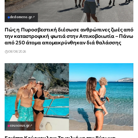
dedomeno.gr
↗
Πώς η Πυροσβεστική διέσωσε ανθρώπινες ζωές από
την καταστροφική φωτιά στην Αττικοβοιωτία – Πάνω
από 250 άτομα απομακρύνθηκαν διά θαλάσσης
08/08/2026
couscous.gr
↗