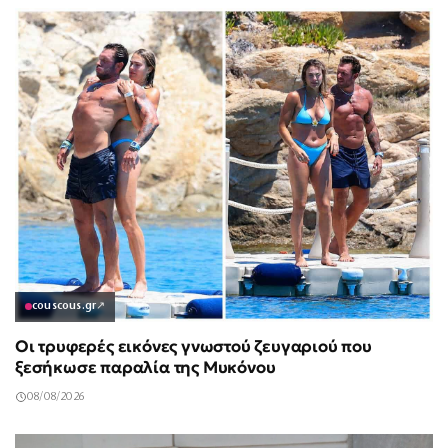
couscous.gr
↗
Οι τρυφερές εικόνες γνωστού ζευγαριού που
ξεσήκωσε παραλία της Μυκόνου
08/08/2026