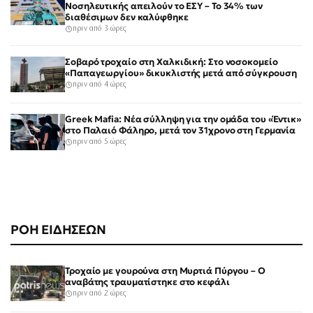
Νοσηλευτικής απειλούν το ΕΣΥ – Το 34% των
διαθέσιμων δεν καλύφθηκε
πριν από 3 ώρες
Σοβαρό τροχαίο στη Χαλκιδική: Στο νοσοκομείο
«Παπαγεωργίου» δικυκλιστής μετά από σύγκρουση
πριν από 4 ώρες
Greek Mafia: Νέα σύλληψη για την ομάδα του «Έντικ»
στο Παλαιό Φάληρο, μετά τον 31χρονο στη Γερμανία
πριν από 5 ώρες
ΡΟΗ ΕΙΔΗΣΕΩΝ
Τροχαίο με γουρούνα στη Μυρτιά Πύργου – Ο
αναβάτης τραυματίστηκε στο κεφάλι
πριν από 2 ώρες