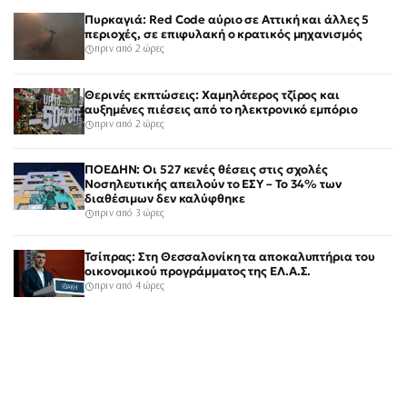
Πυρκαγιά: Red Code αύριο σε Αττική και άλλες 5
περιοχές, σε επιφυλακή ο κρατικός μηχανισμός
πριν από 2 ώρες
Θερινές εκπτώσεις: Χαμηλότερος τζίρος και
αυξημένες πιέσεις από το ηλεκτρονικό εμπόριο
πριν από 2 ώρες
ΠΟΕΔΗΝ: Οι 527 κενές θέσεις στις σχολές
Νοσηλευτικής απειλούν το ΕΣΥ – Το 34% των
διαθέσιμων δεν καλύφθηκε
πριν από 3 ώρες
Τσίπρας: Στη Θεσσαλονίκη τα αποκαλυπτήρια του
οικονομικού προγράμματος της ΕΛ.Α.Σ.
πριν από 4 ώρες