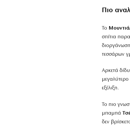
Πιο ανα
Το
Μουντιά
σπίτια παρ
διοργάνωσης
τεσσάρων γ
Αρκετά δίδυ
μεγαλύτερο 
εξέλιξη.
Το πιο γνωσ
μπαμπά
Τσ
δεν βρίσκετ