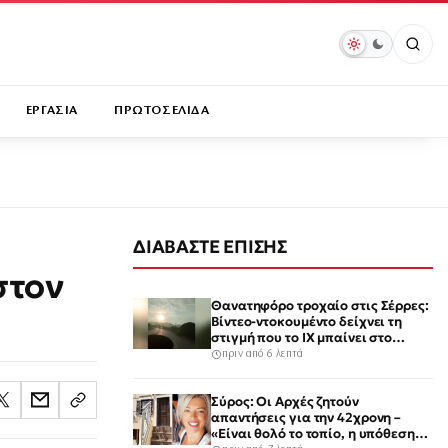
ΕΡΓΑΣΙΑ
ΠΡΩΤΟΣΕΛΙΔΑ
ΔΙΑΒΑΣΤΕ ΕΠΙΣΗΣ
στον
Θανατηφόρο τροχαίο στις Σέρρες:
Βίντεο-ντοκουμέντο δείχνει τη
στιγμή που το ΙΧ μπαίνει στο
αντίθετο ρεύμα – Ακαριαία
πριν από 6 λεπτά
πέθαναν γιος και μητέρα
Σύρος: Οι Αρχές ζητούν
απαντήσεις για την 42χρονη –
«Είναι θολό το τοπίο, η υπόθεση