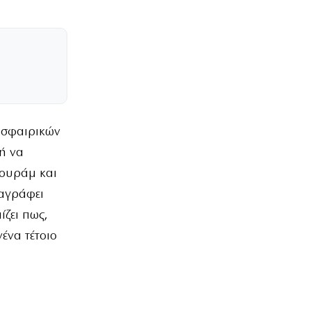
οσφαιρικών
 ή να
Τουράμ και
ταγράφει
ζει πως,
ένα τέτοιο