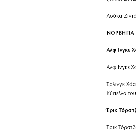
Λούκα Ζιντά
ΝΟΡΒΗΓΙΑ
Αλφ Ινγκε 
Αλφ Ινγκε Χ
Έρλινγκ Χάα
Κύπελλο το
Έρικ Τόρστ
Έρικ Τόρστβ