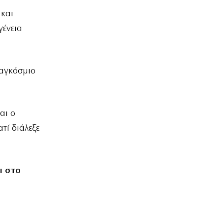
 και
γένεια
Παγκόσμιο
αι ο
ατί διάλεξε
ι στο