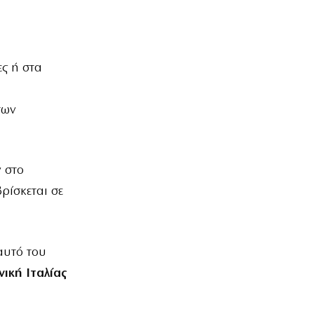
ες ή στα
των
 στο
ρίσκεται σε
αυτό του
νική Ιταλίας