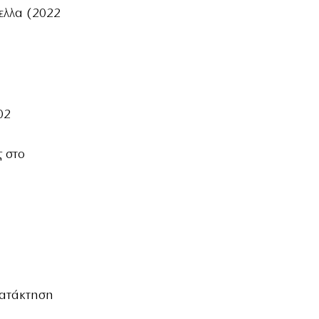
ελλα (2022
02
ς στο
κατάκτηση