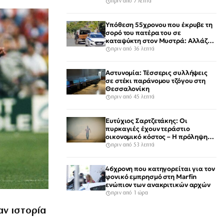
είναι περίεργη»
πριν από 7 λεπτά
Υπόθεση 55χρονου που έκρυβε τη
σορό του πατέρα του σε
καταψύκτη στον Μυστρά: Αλλάζει
την υπερασπιστική του γραμμή
πριν από 36 λεπτά
Αστυνομία: Τέσσερις συλλήψεις
σε στέκι παράνομου τζόγου στη
Θεσσαλονίκη
πριν από 45 λεπτά
Ευτύχιος Σαρτζετάκης: Οι
πυρκαγιές έχουν τεράστιο
οικονομικό κόστος – Η πρόληψη
κοστίζει λιγότερο από την
πριν από 53 λεπτά
αποκατάσταση
46χρονη που κατηγορείται για τον
φονικό εμπρησμό στη Marfin
ενώπιον των ανακριτικών αρχών
πριν από 1 ώρα
αν ιστορία