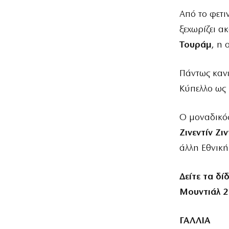
Από το φετ
ξεχωρίζει α
Τουράμ
, η 
Πάντως κανέ
Κύπελλο ως 
Ο μοναδικός
Ζινεντίν Ζι
άλλη Εθνική
Δείτε
τ
α
δί
Μουντιάλ 
ΓΑΛΛΙΑ