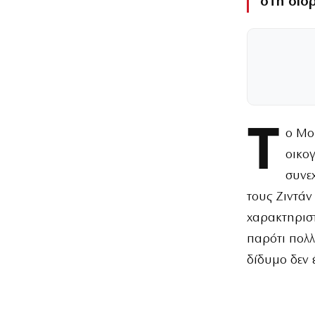
στη διο
Τ
ο Μο
οικο
συνε
τους Ζιντάν
χαρακτηριστ
παρότι πολλ
δίδυμο δεν 