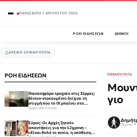
ΠΑΡΑΣΚΕΥΉ 7 ΑΥΓΟΎΣΤΟΥ 2026
ΡΟΗ ΕΙΔΗΣΕΩΝ
ΔΗΜΟΙ
ΑΡΧΙΚΉ
ΕΠΙΚΑΙΡΟΤΗΤΑ
ΡΟΗ ΕΙΔΗΣΕΩΝ
ΕΠΙΚΑΙΡΟΤΗΤΑ
Μουντ
Θανατηφόρο τροχαίο στις Σέρρες:
γιο
Βίντεο-ντοκουμέντο δείχνει τη
στιγμή που το ΙΧ μπαίνει στο
αντίθετο ρεύμα – Ακαριαία
πριν από 6 λεπτά
πέθαναν γιος και μητέρα
Δημήτ
Σύρος: Οι Αρχές ζητούν
Πέμπτη 9 
απαντήσεις για την 42χρονη –
«Είναι θολό το τοπίο, η υπόθεση