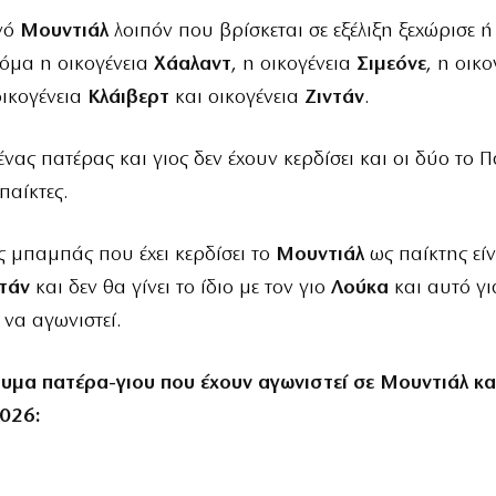
ινό
Μουντιάλ
λοιπόν που βρίσκεται σε εξέλιξη ξεχώρισε ή
κόμα η οικογένεια
Χάαλαντ
, η οικογένεια
Σιμεόνε
, η οικο
οικογένεια
Κλάιβερτ
και οικογένεια
Ζιντάν
.
νας πατέρας και γιος δεν έχουν κερδίσει και οι δύο το 
παίκτες.
 μπαμπάς που έχει κερδίσει το
Μουντιάλ
ως παίκτης είν
ντάν
και δεν θα γίνει το ίδιο με τον γιο
Λούκα
και αυτό γι
 να αγωνιστεί.
δυμ
α
πατέρα-γιου που έχ
ουν
αγωνιστεί σ
ε
Μουντιάλ
κα
2026
: