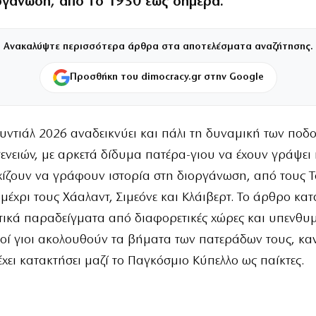
ργάνωση, από το 1930 έως σήμερα.
Ανακαλύψτε περισσότερα άρθρα στα αποτελέσματα αναζήτησης.
Προσθήκη του dimocracy.gr στην Google
υντιάλ 2026 αναδεικνύει και πάλι τη δυναμική των ποδ
γενειών, με αρκετά δίδυμα πατέρα-γιου να έχουν γράψει
χίζουν να γράφουν ιστορία στη διοργάνωση, από τους 
 μέχρι τους Χάαλαντ, Σιμεόνε και Κλάιβερτ. Το άρθρο κα
ικά παραδείγματα από διαφορετικές χώρες και υπενθυμί
οί γιοι ακολουθούν τα βήματα των πατεράδων τους, καν
έχει κατακτήσει μαζί το Παγκόσμιο Κύπελλο ως παίκτες.