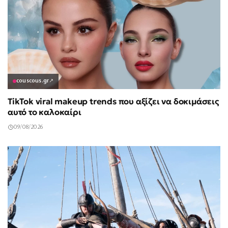
couscous.gr
↗
TikTok viral makeup trends που αξίζει να δοκιμάσεις
αυτό το καλοκαίρι
09/08/2026