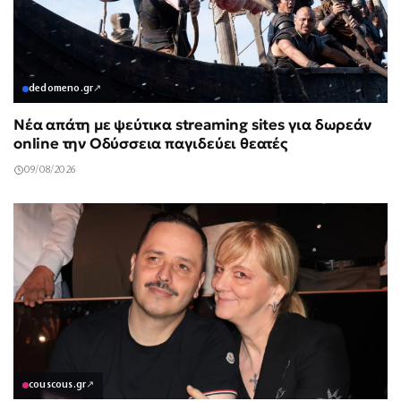
dedomeno.gr
↗
Νέα απάτη με ψεύτικα streaming sites για δωρεάν
online την Οδύσσεια παγιδεύει θεατές
09/08/2026
couscous.gr
↗