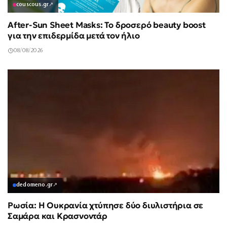
couscous.gr
↗
After-Sun Sheet Masks: Το δροσερό beauty boost
για την επιδερμίδα μετά τον ήλιο
08/08/2026
dedomeno.gr
↗
Ρωσία: Η Ουκρανία χτύπησε δύο διυλιστήρια σε
Σαμάρα και Κρασνοντάρ