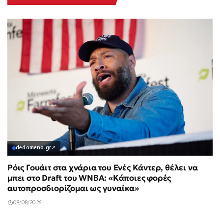
dedomeno.gr
↗
Ρόις Γουάιτ στα χνάρια του Ενές Κάντερ, θέλει να
μπει στο Draft του WNBA: «Κάποιες φορές
αυτοπροσδιορίζομαι ως γυναίκα»
08/08/2026