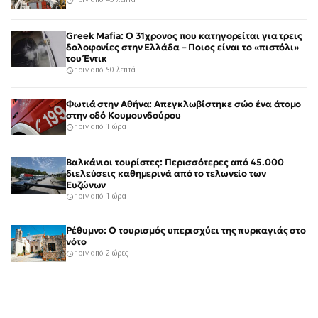
πριν από 45 λεπτά
Greek Mafia: Ο 31χρονος που κατηγορείται για τρεις
δολοφονίες στην Ελλάδα – Ποιος είναι το «πιστόλι»
του Έντικ
πριν από 50 λεπτά
Φωτιά στην Αθήνα: Απεγκλωβίστηκε σώο ένα άτομο
στην οδό Κουμουνδούρου
πριν από 1 ώρα
Βαλκάνιοι τουρίστες: Περισσότερες από 45.000
διελεύσεις καθημερινά από το τελωνείο των
Ευζώνων
πριν από 1 ώρα
Ρέθυμνο: Ο τουρισμός υπερισχύει της πυρκαγιάς στο
νότο
πριν από 2 ώρες