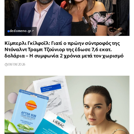
dedomeno.gr
↗
Κίμπερλι Γκίλφοϊλ: Γιατί ο πρώην σύντροφός της
Ντόναλντ Τραμπ Τζούνιορ της έδωσε 7,6 εκατ.
δολάρια – Η συμφωνία 2 χρόνια μετά τον χωρισμό
08/08/2026