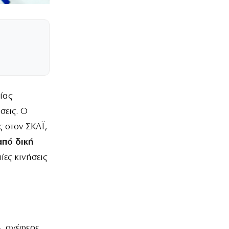
οίας
σεις. Ο
ς στον ΣΚΑΪ,
από δική
ίες κινήσεις
», ανέφερε