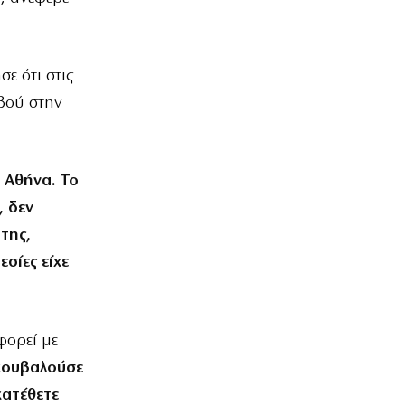
ε ότι στις
βού στην
 Αθήνα. Το
, δεν
της,
σίες είχε
φορεί με
κουβαλούσε
κατέθετε