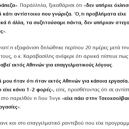
ράπεζα
». Παράλληλα, ξεκαθάρισε ότι «
δεν υπήρχε όχλησ
 κάτι αντίστοιχο που γνώριζα. Ό,τι προβλήματα είχε
ικά ή άλλα, τα συζητούσαμε πάντα, δεν υπήρχαν στεγ
ας
».
ιατί η εξαφάνιση δηλώθηκε περίπου 20 ημέρες μετά την
 τους, ο κ. Καραβασίλης ανέφερε ότι αρχικά πίστευε πως
ταβεί εκτός Αθηνών για επαγγελματικούς λόγους
.
 μου ήταν ότι ήταν εκτός Αθηνών για κάποια εργασία.
ο είχε κάνει 1-2 φορές
», είπε, προσθέτοντας ότι σε αντίσ
 στο παρελθόν η Γιου Τινγκ «
είχε πάει στην Τσεοχσολβαι
εργασίες
».
νε και στο επαγγελματικό ραντεβού που είχε προγραμμ