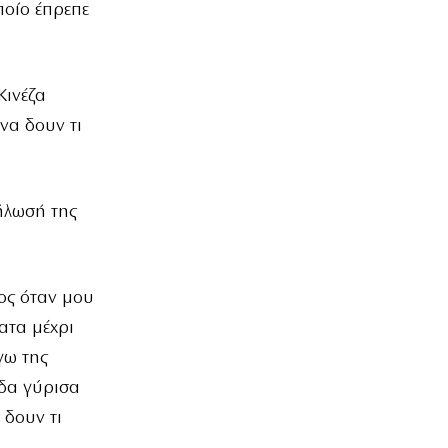
ποίο έπρεπε
Κινέζα
 να δουν τι
ήλωσή της
ος όταν μου
ατα μέχρι
γω της
άδα γύρισα
 δουν τι