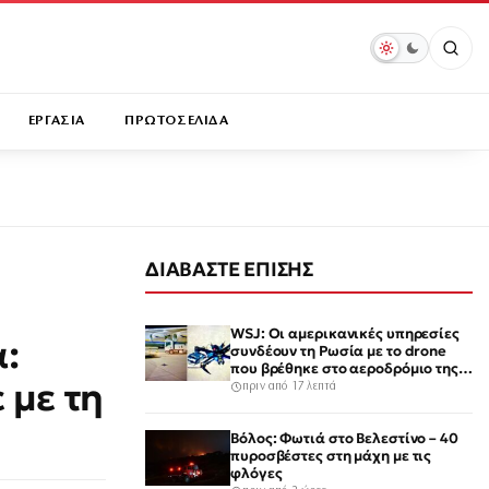
ΕΡΓΑΣΙΑ
ΠΡΩΤΟΣΕΛΙΔΑ
ΔΙΑΒΑΣΤΕ ΕΠΙΣΗΣ
WSJ: Οι αμερικανικές υπηρεσίες
:
συνδέουν τη Ρωσία με το drone
που βρέθηκε στο αεροδρόμιο της
 με τη
Λειψίας
πριν από 17 λεπτά
Βόλος: Φωτιά στο Βελεστίνο – 40
πυροσβέστες στη μάχη με τις
φλόγες