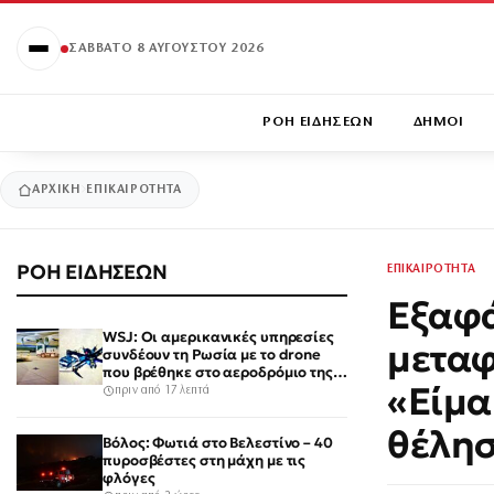
ΣΆΒΒΑΤΟ 8 ΑΥΓΟΎΣΤΟΥ 2026
ΡΟΗ ΕΙΔΗΣΕΩΝ
ΔΗΜΟΙ
ΑΡΧΙΚΉ
ΕΠΙΚΑΙΡΟΤΗΤΑ
ΡΟΗ ΕΙΔΗΣΕΩΝ
ΕΠΙΚΑΙΡΟΤΗΤΑ
Εξαφά
WSJ: Οι αμερικανικές υπηρεσίες
μεταφ
συνδέουν τη Ρωσία με το drone
που βρέθηκε στο αεροδρόμιο της
«Είμα
Λειψίας
πριν από 17 λεπτά
θέλησ
Βόλος: Φωτιά στο Βελεστίνο – 40
πυροσβέστες στη μάχη με τις
φλόγες