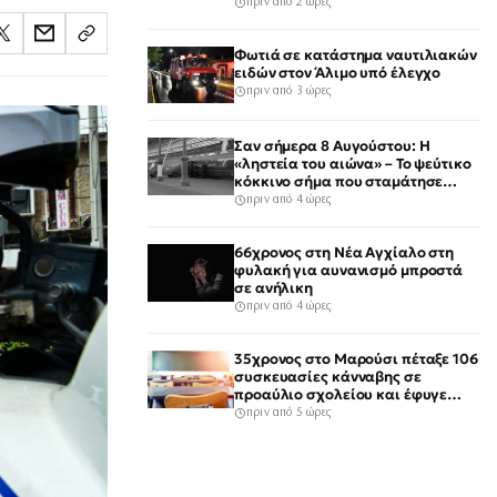
πριν από 2 ώρες
Φωτιά σε κατάστημα ναυτιλιακών
ειδών στον Άλιμο υπό έλεγχο
πριν από 3 ώρες
Σαν σήμερα 8 Αυγούστου: Η
«ληστεία του αιώνα» – Το ψεύτικο
κόκκινο σήμα που σταμάτησε
τρένο με 2,6 εκατ. λίρες
πριν από 4 ώρες
66χρονος στη Νέα Αγχίαλο στη
φυλακή για αυνανισμό μπροστά
σε ανήλικη
πριν από 4 ώρες
35χρονος στο Μαρούσι πέταξε 106
συσκευασίες κάνναβης σε
προαύλιο σχολείου και έφυγε
μόλις είδε τη ΔΙ.ΑΣ.
πριν από 5 ώρες