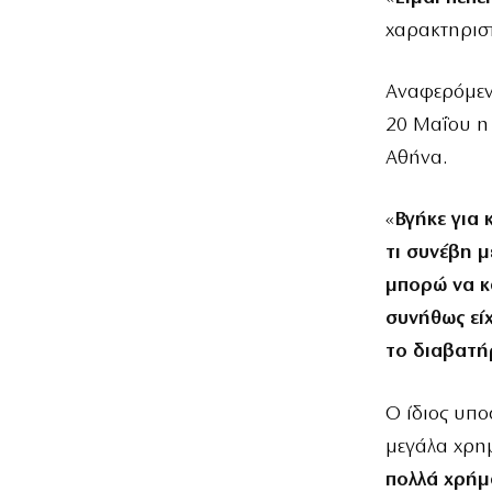
χαρακτηριστ
Αναφερόμενο
20 Μαΐου η 
Αθήνα.
«
Βγήκε για 
τι συνέβη μ
μπορώ να κα
συνήθως είχ
το διαβατή
Ο ίδιος υπο
μεγάλα χρημ
πολλά χρήμα