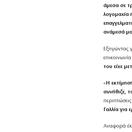
άμεσα σε τ
λογομαχία ή
επαγγελματ
ανάμεσά μ
Εξηγώντας γ
επικοινωνία
του είχε με
«
Η εκτίμησή
συνήθιζε, τ
περιπτώσεις
Γαλλία για 
Αναφορά έκα