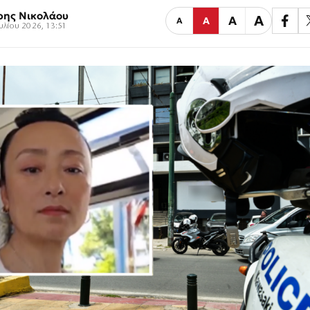
ρης Νικολάου
Α
Α
Α
Α
ουλίου 2026, 13:51