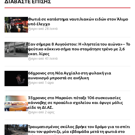
ΔΙΑΒΑΣΤΕ ΕΠΙΣΗΣ
Φωτιά σε κατάστημα ναυτιλιακών ειδών στον Άλιμο
υπό έλεγχο
πριν από 28 λεπτά
Σαν σήμερα 8 Αυγούστου: Η «ληστεία του αιώνα» – Το
ψεύτικο κόκκινο σήμα που σταμάτησε τρένο με 2,6
εκατ. λίρες
πριν από 43 λεπτά
66χρονος στη Νέα Αγχίαλο στη φυλακή για
αυνανισμό μπροστά σε ανήλικη
πριν από 1 ώρα
35χρονος στο Μαρούσι πέταξε 106 συσκευασίες
κάνναβης σε προαύλιο σχολείου και έφυγε μόλις
είδε τη ΔΙ.ΑΣ.
πριν από 2 ώρες
Τραυματισμένος σκύλος βρήκε τον δρόμο για το σπίτι
που τον φρόντιζε, μία εβδομάδα μετά τη φωτιά στο