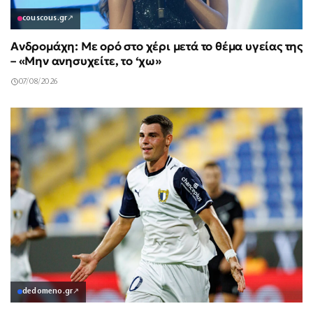
couscous.gr
↗
Ανδρομάχη: Με ορό στο χέρι μετά το θέμα υγείας της
– «Μην ανησυχείτε, το ‘χω»
07/08/2026
dedomeno.gr
↗