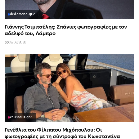
dedomeno.gr
↗
Γιάννης Τσιμιτσέλης: Σπάνιες φωτογραφίες με τον
αδελφό του, Λάμπρο
08/08/2026
couscous.gr
↗
Γενέθλια του Φίλιππου Μιχόπουλου: Οι
φωτογραφίες με τη σύντροφό του Κωνσταντίνα