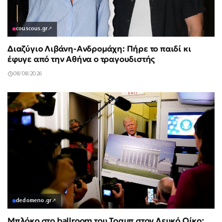
couscous.gr
↗
Διαζύγιο Λιβάνη-Ανδρομάχη: Πήρε το παιδί κι
έφυγε από την Αθήνα ο τραγουδιστής
08/08/2026
dedomeno.gr
↗
Μπλόκο στο ballroom του Τραμπ στον Λευκό Οίκο: