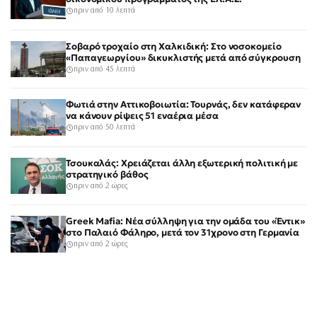
πριν από 10 λεπτά
Σοβαρό τροχαίο στη Χαλκιδική: Στο νοσοκομείο
«Παπαγεωργίου» δικυκλιστής μετά από σύγκρουση
πριν από 45 λεπτά
Φωτιά στην Αττικοβοιωτία: Τουρνάς, δεν κατάφεραν
να κάνουν ρίψεις 51 εναέρια μέσα
πριν από 50 λεπτά
Τσουκαλάς: Χρειάζεται άλλη εξωτερική πολιτική με
στρατηγικό βάθος
πριν από 2 ώρες
Greek Mafia: Νέα σύλληψη για την ομάδα του «Έντικ»
στο Παλαιό Φάληρο, μετά τον 31χρονο στη Γερμανία
πριν από 2 ώρες