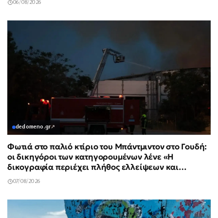
06/08/2026
dedomeno.gr
↗
Φωτιά στο παλιό κτίριο του Μπάντμιντον στο Γουδή:
οι δικηγόροι των κατηγορουμένων λένε «Η
δικογραφία περιέχει πλήθος ελλείψεων και
σοβαρών κενών»
07/08/2026