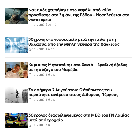
Ναυτικός χτυπήθηκε στο κεφάλι από κάβο
πρόσδεσης στο λιμάνι της Ρόδου – Νοσηλεύεται στο
νοσοκομείο
πριν από 6 λεπτά
30χρονη στο νοσοκομείο μετά την πτώση στη
θάλασσα από την υψηλή γέφυρα της Χαλκίδας
πριν από 1 ώρα
Κυριάκος Μητσοτάκης στα Χανιά – Βραδινή έξοδος
με τη σύζυγό του Μαρέβα
πριν από 2 ώρες
Σαν σήμερα 7 Αυγούστου: Ο άνθρωπος που
περπάτησε ανάμεσα στους Δίδυμους Πύργους
πριν από 2 ώρες
30χρονος διασωληνωμένος στη ΜΕΘ του ΓΝ Λαμίας
μετά από τροχαίο
πριν από 3 ώρες