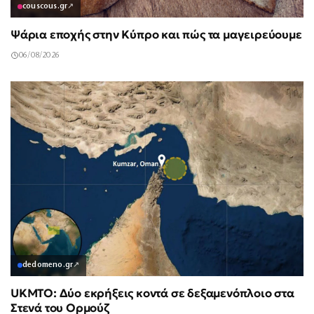
couscous.gr
↗
Ψάρια εποχής στην Κύπρο και πώς τα μαγειρεύουμε
06/08/2026
dedomeno.gr
↗
UKMTO: Δύο εκρήξεις κοντά σε δεξαμενόπλοιο στα
Στενά του Ορμούζ