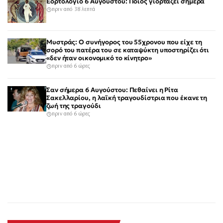
Εορτολόγιο 6 Αυγούστου: Ποιος γιορτάζει σήμερα
πριν από 38 λεπτά
Μυστράς: Ο συνήγορος του 55χρονου που είχε τη
σορό του πατέρα του σε καταψύκτη υποστηρίζει ότι
«δεν ήταν οικονομικό το κίνητρο»
πριν από 6 ώρες
Σαν σήμερα 6 Αυγούστου: Πεθαίνει η Ρίτα
Σακελλαρίου, η λαϊκή τραγουδίστρια που έκανε τη
ζωή της τραγούδι
πριν από 6 ώρες