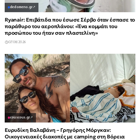
dedomeno.gr
↗
Ryanair: Επιβάτιδα που έσωσε Σέρβο όταν έσπασε το
παράθυρο του αεροπλάνου: «Ένα κομμάτι του
προσώπου του ήταν σαν πλαστελίνη»
07/08/2026
couscous.gr
↗
Ευρυδίκη Βαλαβάνη – Γρηγόρης Μόργκαν:
Οικογενειακές διακοπές με camping στη Βόρεια