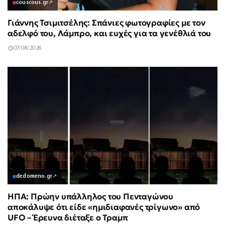
couscous.gr
↗
Γιάννης Τσιμιτσέλης: Σπάνιες φωτογραφίες με τον
αδελφό του, Λάμπρο, και ευχές για τα γενέθλιά του
07/08/2026
dedomeno.gr
↗
ΗΠΑ: Πρώην υπάλληλος του Πενταγώνου
αποκάλυψε ότι είδε «ημιδιαφανές τρίγωνο» από
UFO – Έρευνα διέταξε ο Τραμπ