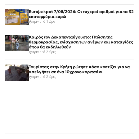
Eurojackpot 7/08/2026: Οι τυχεροί αριθμοί για τα 32
εκατομμύρια ευρώ
πριν από 1 ώρα
Καιρός τον Δεκαπενταύγουστο: Πτώση της
θερμοκρασίας, ενίσχυση των ανέμων και καταιγίδες
όπου θα εκδηλωθούν
πριν από 2 ώρες
Τουρίστας στην Κρήτη ρώτησε πόσο κοστίζει για να
ασελγήσει σε ένα 10χρονο κοριτσάκι
πριν από 2 ώρες