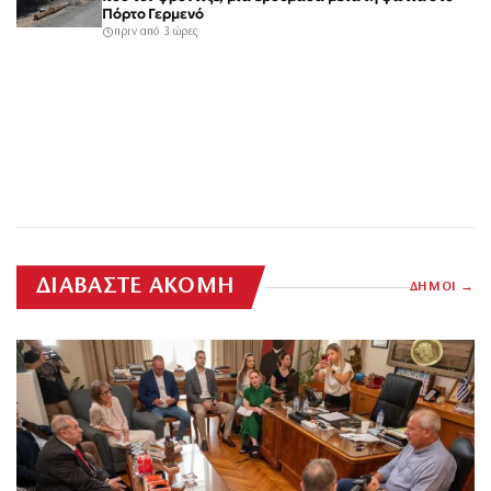
Πόρτο Γερμενό
πριν από 3 ώρες
ΔΙΑΒΑΣΤΕ ΑΚΟΜΗ
ΔΗΜΟΙ