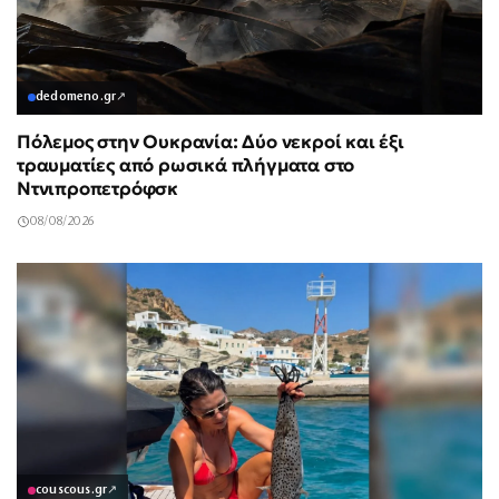
dedomeno.gr
↗
Πόλεμος στην Ουκρανία: Δύο νεκροί και έξι
τραυματίες από ρωσικά πλήγματα στο
Ντνιπροπετρόφσκ
08/08/2026
couscous.gr
↗