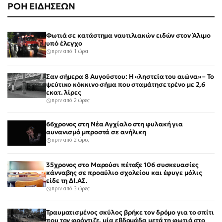
ΡΟΗ ΕΙΔΗΣΕΩΝ
Φωτιά σε κατάστημα ναυτιλιακών ειδών στον Άλιμο
υπό έλεγχο
πριν από 1 ώρα
Σαν σήμερα 8 Αυγούστου: Η «ληστεία του αιώνα» – Το
ψεύτικο κόκκινο σήμα που σταμάτησε τρένο με 2,6
εκατ. λίρες
πριν από 2 ώρες
66χρονος στη Νέα Αγχίαλο στη φυλακή για
αυνανισμό μπροστά σε ανήλικη
πριν από 2 ώρες
35χρονος στο Μαρούσι πέταξε 106 συσκευασίες
κάνναβης σε προαύλιο σχολείου και έφυγε μόλις
είδε τη ΔΙ.ΑΣ.
πριν από 3 ώρες
Τραυματισμένος σκύλος βρήκε τον δρόμο για το σπίτι
που τον φρόντιζε, μία εβδομάδα μετά τη φωτιά στο