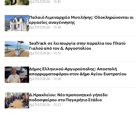
27/07/2026 - 13:41
Παλαιό Λιμεναρχείο Μυτιλήνης: Ολοκληρώνονται οι
εργασίες αναγέννησης
27/07/2026 - 13:36
SeaTrack σε λειτουργία στην παραλία του Πλατύ
Γιαλού από τον Δ. Αργοστολίου
27/07/2026 - 13:31
Δήμος Ελληνικού-Αργυρούπολης: Αποστολή
απορριμματοφόρου στον Δήμο Αγίου Ευστρατίου
27/07/2026 - 13:26
Δ.Ηρακλείου: Νέο προπονητικό γήπεδο
ποδοσφαίρου στο Παγκρήτιο Στάδιο
27/07/2026 - 13:21