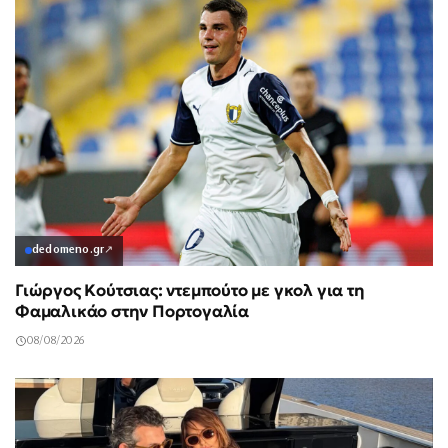
dedomeno.gr
↗
Γιώργος Κούτσιας: ντεμπούτο με γκολ για τη
Φαμαλικάο στην Πορτογαλία
08/08/2026