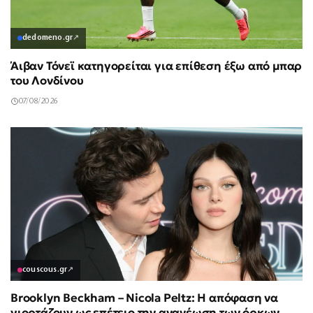
dedomeno.gr
↗
Άιβαν Τόνεϊ κατηγορείται για επίθεση έξω από μπαρ
του Λονδίνου
07/08/2026
couscous.gr
↗
Brooklyn Beckham – Nicola Peltz: Η απόφαση να
γιορτάζουν ως επέτειο την ανανέωση των όρκων