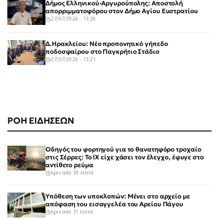
Δήμος Ελληνικού-Αργυρούπολης: Αποστολή
απορριμματοφόρου στον Δήμο Αγίου Ευστρατίου
27/07/2026 - 13:26
Δ.Ηρακλείου: Νέο προπονητικό γήπεδο
ποδοσφαίρου στο Παγκρήτιο Στάδιο
27/07/2026 - 13:21
ΡΟΗ ΕΙΔΗΣΕΩΝ
Οδηγός του φορτηγού για το θανατηφόρο τροχαίο
στις Σέρρες: Το ΙΧ είχε χάσει τον έλεγχο, έφυγε στο
αντίθετο ρεύμα
πριν από 30 λεπτά
Υπόθεση των υποκλοπών: Μένει στο αρχείο με
απόφαση του εισαγγελέα του Αρείου Πάγου
πριν από 31 λεπτά