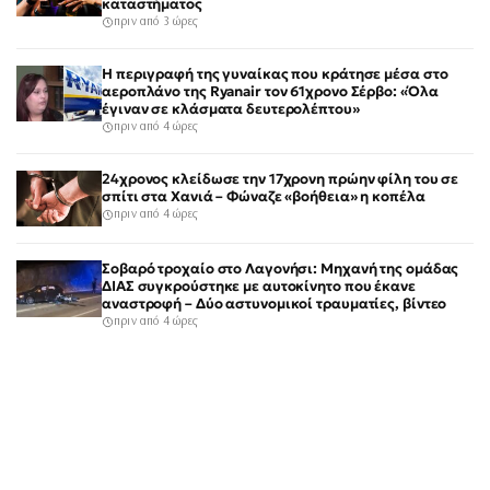
καταστήματος
πριν από 3 ώρες
Η περιγραφή της γυναίκας που κράτησε μέσα στο
αεροπλάνο της Ryanair τον 61χρονο Σέρβο: «Όλα
έγιναν σε κλάσματα δευτερολέπτου»
πριν από 4 ώρες
24χρονος κλείδωσε την 17χρονη πρώην φίλη του σε
σπίτι στα Χανιά – Φώναζε «βοήθεια» η κοπέλα
πριν από 4 ώρες
Σοβαρό τροχαίο στο Λαγονήσι: Μηχανή της ομάδας
ΔΙΑΣ συγκρούστηκε με αυτοκίνητο που έκανε
αναστροφή – Δύο αστυνομικοί τραυματίες, βίντεο
πριν από 4 ώρες