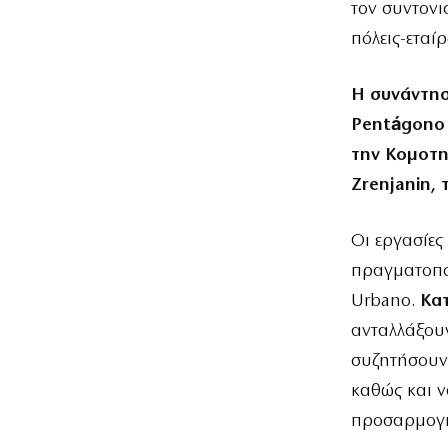
τον συντονι
πόλεις-εταίρ
Η συνάντησ
Pentágono 
την Κομοτην
Zrenjanin, 
Οι εργασίες
πραγματοποι
Urbano.
Κατ
ανταλλάξουν
συζητήσουν
καθώς και ν
προσαρμογή