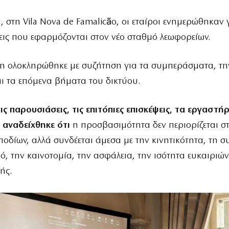
, στη Vila Nova de Famalicão, οι εταίροι ενημερώθηκαν γ
εις που εφαρμόζονται στον νέο σταθμό λεωφορείων.
η ολοκληρώθηκε με συζήτηση για τα συμπεράσματα, τ
ι τα επόμενα βήματα του δικτύου.
ς παρουσιάσεις, τις επιτόπιες επισκέψεις, τα εργαστήρι
 αναδείχθηκε ότι
η προσβασιμότητα δεν περιορίζεται σ
οδίων, αλλά συνδέεται άμεσα με την κινητικότητα, τη σ
μό, την καινοτομία, την ασφάλεια, την ισότητα ευκαιριών
ής.