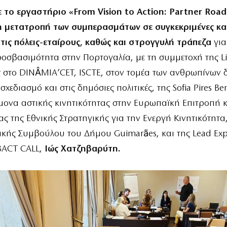
 το εργαστήριο «From Vision to Action: Partner Roa
η μετατροπή των συμπερασμάτων σε συγκεκριμένες κα
τις πόλεις-εταίρους, καθώς και στρογγυλή τράπεζα
για
οσβασιμότητα στην Πορτογαλία, με τη συμμετοχή της Lia
 στο DINÂMIA’CET, ISCTE, στον τομέα των ανθρωπίνων
σχεδιασμό και στις δημόσιες πολιτικές, της Sofia Pires Be
ονα αστικής κινητικότητας στην Ευρωπαϊκή Επιτροπή κ
ας της Εθνικής Στρατηγικής για την Ενεργή Κινητικότητα,
τικής Συμβούλου του Δήμου Guimarães, και της Lead Exp
BACT CALL,
Ιώς Χατζηβαρύτη.