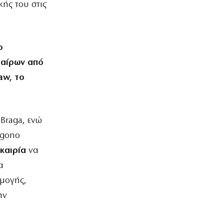
ής του στις
o
ταίρων από
aw, το
Braga, ενώ
ágono
υκαιρία
να
α
μογής,
ην