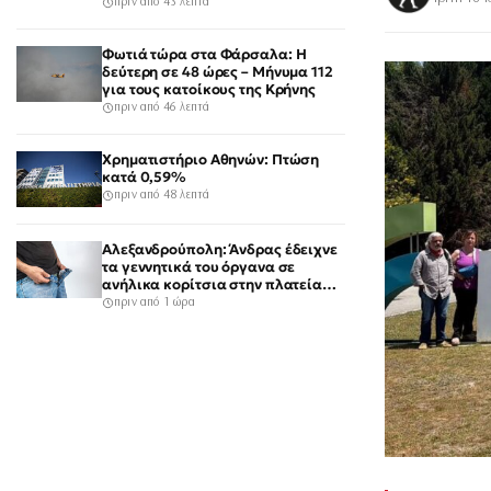
πριν από 43 λεπτά
Φωτιά τώρα στα Φάρσαλα: Η
δεύτερη σε 48 ώρες – Μήνυμα 112
για τους κατοίκους της Κρήνης
πριν από 46 λεπτά
Χρηματιστήριο Αθηνών: Πτώση
κατά 0,59%
πριν από 48 λεπτά
Αλεξανδρούπολη: Άνδρας έδειχνε
τα γεννητικά του όργανα σε
ανήλικα κορίτσια στην πλατεία
του χωριού Άβαντας
πριν από 1 ώρα