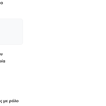
το
ου
οία
ς με ρόλο