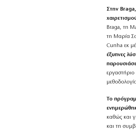
Στην Braga
χαιρετισμο
Braga, τη M
τη Μαρία Σο
Cunha εκ μ
έξυπνες λύσ
παρουσιάσε
εργαστήριο 
μεθοδολογία
Το πρόγραμ
ενημερώθηκ
καθώς και γι
και τη συμβ