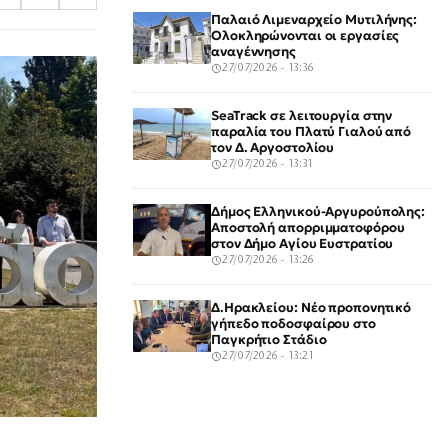
Παλαιό Λιμεναρχείο Μυτιλήνης:
Ολοκληρώνονται οι εργασίες
αναγέννησης
27/07/2026 - 13:36
SeaTrack σε λειτουργία στην
παραλία του Πλατύ Γιαλού από
τον Δ. Αργοστολίου
27/07/2026 - 13:31
Δήμος Ελληνικού-Αργυρούπολης:
Αποστολή απορριμματοφόρου
στον Δήμο Αγίου Ευστρατίου
27/07/2026 - 13:26
Δ.Ηρακλείου: Νέο προπονητικό
γήπεδο ποδοσφαίρου στο
Παγκρήτιο Στάδιο
27/07/2026 - 13:21