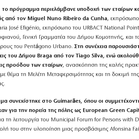
, το πρόγραμμα περιελάμβανε υποδοχή των εταίρων κ
ύς από τον Miguel Nuno Ribeiro da Cunha
, εκπρόσωπο
aria José Efigénio, εκπρόσωπο του URBACT National Point
φιανού, Γενική Γραμματέα του Δήμου Κομοτηνής, και 
έρους του Pentágono Urbano.
Στη συνέχεια παρουσιάσ
εις του Δήμου Braga από τον Tiago Silva, ενώ ακολού
ις προόδου των εταίρων
, ανασκόπηση της καλής πρακτ
με θέμα τη Μελέτη Μεταφερσιμότητας και τη δοκιμή της
ς.
μα συνεχίστηκε στο Guimarães, όπου οι συμμετέχοντ
αν για την πορεία της πόλης ως European Green Capi
α τη λειτουργία του Municipal Forum for Persons with Dis
ολή του στην υλοποίηση μιας προσβάσιμης Afonsina Fai