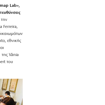
dmap Lab»,
τευθύνσεις
 την
 Ferreira,
 δικαιωμάτων
nto, εθνικής
αι
 της Vânia
ert του