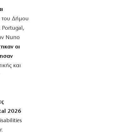
αι
 του Δήμου
 Portugal,
τον Nuno
τηκαν οι
θησαν
ικής και
ες
tal 2026
abilities
r.