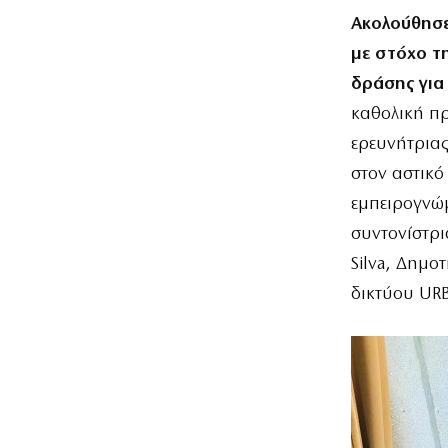
Ακολούθησε
με στόχο τ
δράσης για 
καθολική πρ
ερευνήτριας
στον αστικό 
εμπειρογνώμ
συντονίστρι
Silva, Δημο
δικτύου UR