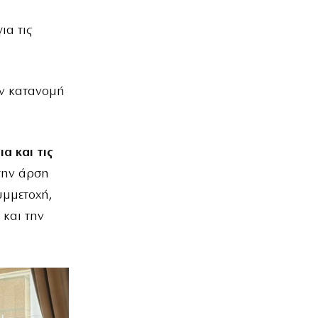
ια τις
ην κατανομή
α και τις
την άρση
υμμετοχή,
 και την