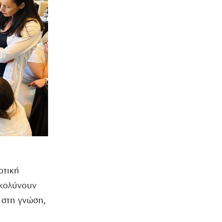
οτική
υκολύνουν
 στη γνώση,