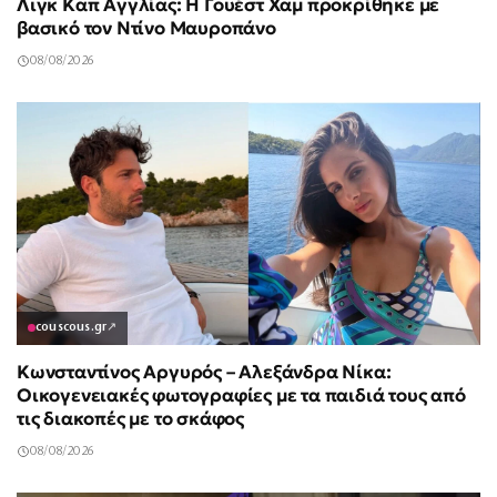
Λιγκ Καπ Αγγλίας: Η Γουέστ Χαμ προκρίθηκε με
βασικό τον Ντίνο Μαυροπάνο
08/08/2026
couscous.gr
↗
Κωνσταντίνος Αργυρός – Αλεξάνδρα Νίκα:
Οικογενειακές φωτογραφίες με τα παιδιά τους από
τις διακοπές με το σκάφος
08/08/2026