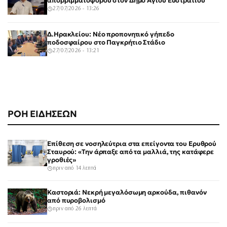
απορριμματοφόρου στον Δήμο Αγίου Ευστρατίου
27/07/2026 - 13:26
Δ.Ηρακλείου: Νέο προπονητικό γήπεδο
ποδοσφαίρου στο Παγκρήτιο Στάδιο
27/07/2026 - 13:21
ΡΟΗ ΕΙΔΗΣΕΩΝ
Επίθεση σε νοσηλεύτρια στα επείγοντα του Ερυθρού
Σταυρού: «Την άρπαξε από τα μαλλιά, της κατάφερε
γροθιές»
πριν από 14 λεπτά
Καστοριά: Νεκρή μεγαλόσωμη αρκούδα, πιθανόν
από πυροβολισμό
πριν από 26 λεπτά