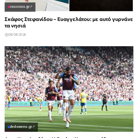
couscous.gr
↗
Σκάφος Στεφανίδου – Ευαγγελάτου: με αυτό γυρνάνε
τα νησιά
08/08/2026
dedomeno.gr
↗