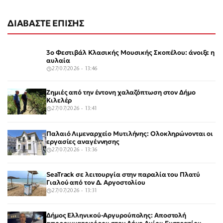
ΔΙΑΒΑΣΤΕ ΕΠΙΣΗΣ
3ο Φεστιβάλ Κλασικής Μουσικής Σκοπέλου: άνοιξε η
αυλαία
27/07/2026 - 13:46
Ζημιές από την έντονη χαλαζόπτωση στον Δήμο
Κιλελέρ
27/07/2026 - 13:41
Παλαιό Λιμεναρχείο Μυτιλήνης: Ολοκληρώνονται οι
εργασίες αναγέννησης
27/07/2026 - 13:36
SeaTrack σε λειτουργία στην παραλία του Πλατύ
Γιαλού από τον Δ. Αργοστολίου
27/07/2026 - 13:31
Δήμος Ελληνικού-Αργυρούπολης: Αποστολή