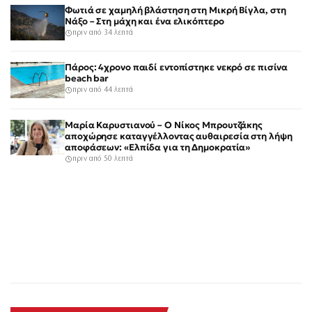
Φωτιά σε χαμηλή βλάστηση στη Μικρή Βίγλα, στη
Νάξο – Στη μάχη και ένα ελικόπτερο
πριν από 34 λεπτά
Πάρος: 4χρονο παιδί εντοπίστηκε νεκρό σε πισίνα
beach bar
πριν από 44 λεπτά
Μαρία Καρυστιανού – Ο Νίκος Μπρουτζάκης
αποχώρησε καταγγέλλοντας αυθαιρεσία στη λήψη
αποφάσεων: «Ελπίδα για τη Δημοκρατία»
πριν από 50 λεπτά