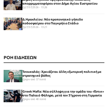
απορριμματοφόρου στον Δήμο Αγίου Ευστρατίου
27/07/2026 - 13:26
Δ.Ηρακλείου: Νέο προπονητικό γήπεδο
ποδοσφαίρου στο Παγκρήτιο Στάδιο
27/07/2026 - 13:21
ΡΟΗ ΕΙΔΗΣΕΩΝ
Τσουκαλάς: Χρειάζεται άλλη εξωτερική πολιτική με
στρατηγικό βάθος
πριν από 37 λεπτά
Greek Mafia: Νέα σύλληψη για την ομάδα του «Έντικ»
στο Παλαιό Φάληρο, μετά τον 31χρονο στη Γερμανία
πριν από 40 λεπτά