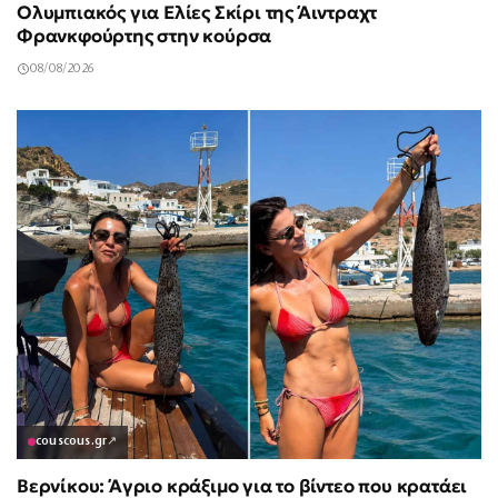
Ολυμπιακός για Ελίες Σκίρι της Άιντραχτ
Φρανκφούρτης στην κούρσα
08/08/2026
couscous.gr
↗
Βερνίκου: Άγριο κράξιμο για το βίντεο που κρατάει