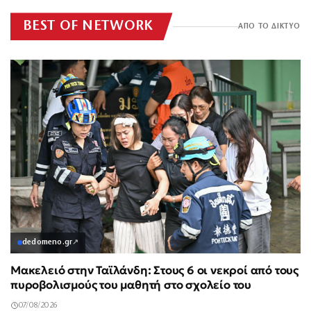
BEST OF NETWORK
ΑΠΟ ΤΟ ΔΙΚΤΥΟ
dedomeno.gr
↗
Μακελειό στην Ταϊλάνδη: Στους 6 οι νεκροί από τους
πυροβολισμούς του μαθητή στο σχολείο του
07/08/2026