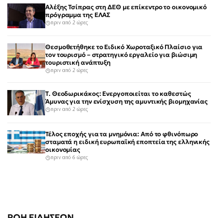
Αλέξης Τσίπρας στη ΔΕΘ με επίκεντρο το οικονομικό
πρόγραμμα της ΕΛΑΣ
πριν από 2 ώρες
Θεσμοθετήθηκε το Ειδικό Χωροταξικό Πλαίσιο για
τον τουρισμό – στρατηγικό εργαλείο για βιώσιμη
τουριστική ανάπτυξη
πριν από 2 ώρες
Τ. Θεοδωρικάκος: Ενεργοποιείται το καθεστώς
Άμυνας για την ενίσχυση της αμυντικής βιομηχανίας
πριν από 2 ώρες
Τέλος εποχής για τα μνημόνια: Από το φθινόπωρο
σταματά η ειδική ευρωπαϊκή εποπτεία της ελληνικής
οικονομίας
πριν από 6 ώρες
ΡΟΗ ΕΙΔΗΣΕΩΝ