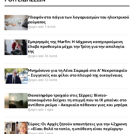
Πλαφόν στα πάγια των λογαριασμών του ηλεκτρικού
ρεύματος
πριν από 3 λεπτά
Εμπρησμός της Marfin: Η 46χρονη κατηγορούμενη
έλαβε προθεσμία μέχρι την Τρίτη για την απολογία
της
πριν από 10 λεπτά
Μνημόσυνο για τη Λένα Σαμαρά στο Α’ Νεκροταφείο
– Συγγενείς και φίλοι στο πλευρό της οικογένειας
πριν από 53 λεπτά
Θανατηφόρο τροχαίο στις Σέρρες: Βίντεο-
ντοκουμέντο δείχνει τη στιγμή που το ΙΧ μπαίνει στο
αντίθετο ρεύμα – Ακαριαία πέθαναν γιος και μητέρα
πριν από 1 ώρα
Σύρος: Οι Αρχές ζητούν απαντήσεις για την 42χρονη
– «Είναι θολό το τοπίο, η υπόθεση είναι περίεργη»
πριν από 1 ώρα