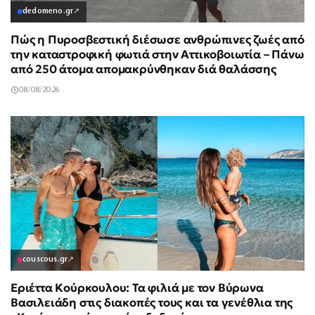
dedomeno.gr
↗
Πώς η Πυροσβεστική διέσωσε ανθρώπινες ζωές από
την καταστροφική φωτιά στην Αττικοβοιωτία – Πάνω
από 250 άτομα απομακρύνθηκαν διά θαλάσσης
08/08/2026
couscous.gr
↗
Εριέττα Κούρκουλου: Τα φιλιά με τον Βύρωνα
Βασιλειάδη στις διακοπές τους και τα γενέθλια της