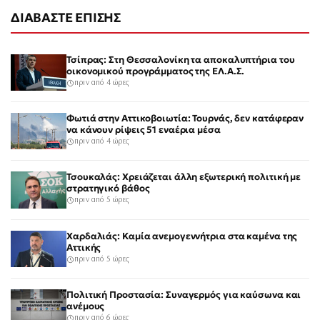
ΔΙΑΒΑΣΤΕ ΕΠΙΣΗΣ
Τσίπρας: Στη Θεσσαλονίκη τα αποκαλυπτήρια του
οικονομικού προγράμματος της ΕΛ.Α.Σ.
πριν από 4 ώρες
Φωτιά στην Αττικοβοιωτία: Τουρνάς, δεν κατάφεραν
να κάνουν ρίψεις 51 εναέρια μέσα
πριν από 4 ώρες
Τσουκαλάς: Χρειάζεται άλλη εξωτερική πολιτική με
στρατηγικό βάθος
πριν από 5 ώρες
Χαρδαλιάς: Καμία ανεμογεννήτρια στα καμένα της
Αττικής
πριν από 5 ώρες
Πολιτική Προστασία: Συναγερμός για καύσωνα και
ανέμους
πριν από 6 ώρες