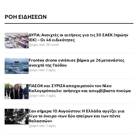
ΡΟΗ ΕΙΔΗΣΕΩΝ
ΔΥΠΑ: Ανοιχτές οι αιτήσεις για τις 30 ΣΑΕΚ (πρώην
ΙΕΚ) – Οι 46 ειδικότητες
πριν από 18 λεπτά
Frontex drone εντόπισε βάρκα με 26 μετανάστες
ανοιχτά της Γαύδου
πριν από 2 ώρες
ΠΑΣΟΚ και ΣΥΡΙΖΑ αποχαιρετούν τον Νίκο
Καλογερόπουλο: ανήσυχο και ασυμβίβαστο πνεύμα
πριν από 3 ώρες
Σαν σήμερα 10 Αυγούστου: Η Ελλάδα αγγίζει για
λίγο το όνειρο «των δύο ηπείρων και των πέντε
θαλασσών»
πριν από 3 ώρες