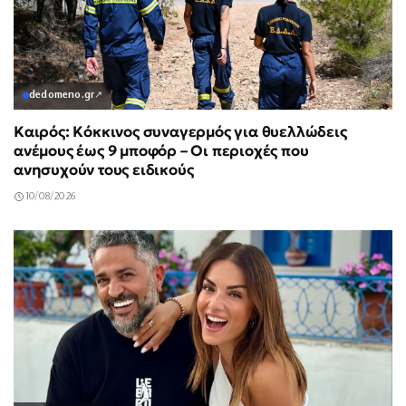
dedomeno.gr
↗
Καιρός: Κόκκινος συναγερμός για θυελλώδεις
ανέμους έως 9 μποφόρ – Οι περιοχές που
ανησυχούν τους ειδικούς
10/08/2026