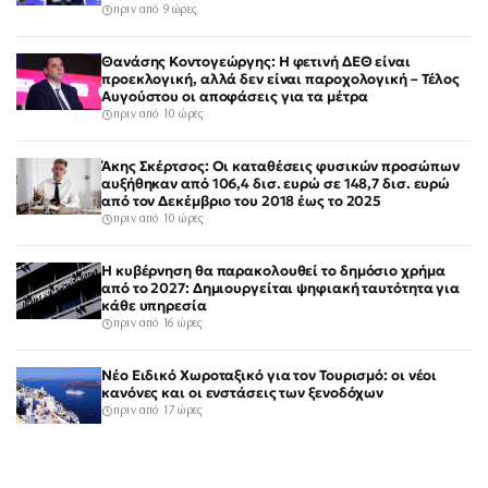
πριν από 9 ώρες
Θανάσης Κοντογεώργης: Η φετινή ΔΕΘ είναι
προεκλογική, αλλά δεν είναι παροχολογική – Τέλος
Αυγούστου οι αποφάσεις για τα μέτρα
πριν από 10 ώρες
Άκης Σκέρτσος: Οι καταθέσεις φυσικών προσώπων
αυξήθηκαν από 106,4 δισ. ευρώ σε 148,7 δισ. ευρώ
από τον Δεκέμβριο του 2018 έως το 2025
πριν από 10 ώρες
Η κυβέρνηση θα παρακολουθεί το δημόσιο χρήμα
από το 2027: Δημιουργείται ψηφιακή ταυτότητα για
κάθε υπηρεσία
πριν από 16 ώρες
Νέο Ειδικό Χωροταξικό για τον Τουρισμό: οι νέοι
κανόνες και οι ενστάσεις των ξενοδόχων
πριν από 17 ώρες