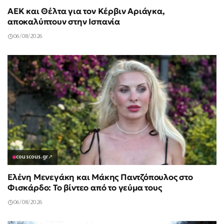
ΑΕΚ και Θέλτα για τον Κέρβιν Αριάγκα,
αποκαλύπτουν στην Ισπανία
06/08/2026
couscous.gr
↗
Ελένη Μενεγάκη και Μάκης Παντζόπουλος στο
Φισκάρδο: Το βίντεο από το γεύμα τους
06/08/2026