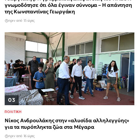
γνωμοδότησε ότι όλα έγιναν σύννομα – Η απάντηση
της Κωνσταντίνας Γεωργάκη
πριν από 15 ώρες
03
ΠΟΛΙΤΙΚΗ
Νίκος Ανδρουλάκης στην «αλυσίδα αλληλεγγύης»
για τα πυρόπληκτα ζώα στα Μέγαρα
πριν από 16 ώρες