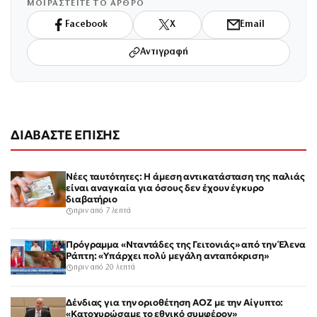
ΜΟΙΡΑΣΤΕΙΤΕ ΤΟ ΑΡΘΡΟ
Facebook
X
Email
Αντιγραφή
ΔΙΑΒΑΣΤΕ ΕΠΙΣΗΣ
Νέες ταυτότητες: Η άμεση αντικατάσταση της παλιάς
είναι αναγκαία για όσους δεν έχουν έγκυρο
διαβατήριο
πριν από 7 λεπτά
Πρόγραμμα «Νταντάδες της Γειτονιάς» από την Έλενα
Ράπτη: «Υπάρχει πολύ μεγάλη ανταπόκριση»
πριν από 20 λεπτά
Δένδιας για την οριοθέτηση ΑΟΖ με την Αίγυπτο:
«Κατοχυρώσαμε το εθνικό συμφέρον»