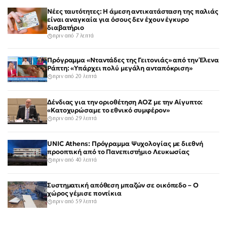
Νέες ταυτότητες: Η άμεση αντικατάσταση της παλιάς
είναι αναγκαία για όσους δεν έχουν έγκυρο
διαβατήριο
πριν από 7 λεπτά
Πρόγραμμα «Νταντάδες της Γειτονιάς» από την Έλενα
Ράπτη: «Υπάρχει πολύ μεγάλη ανταπόκριση»
πριν από 20 λεπτά
Δένδιας για την οριοθέτηση ΑΟΖ με την Αίγυπτο:
«Κατοχυρώσαμε το εθνικό συμφέρον»
πριν από 29 λεπτά
UNIC Athens: Πρόγραμμα Ψυχολογίας με διεθνή
προοπτική από το Πανεπιστήμιο Λευκωσίας
πριν από 40 λεπτά
Συστηματική απόθεση μπαζών σε οικόπεδο – Ο
χώρος γέμισε ποντίκια
πριν από 59 λεπτά