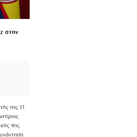
z στην
τής της 31
ωτήριος
ικής 4ης
συνάντηση