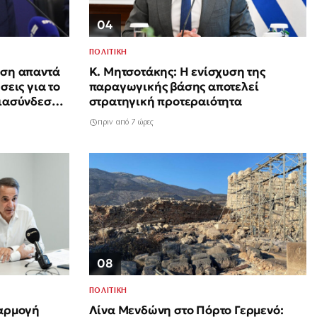
04
ΠΟΛΙΤΙΚΗ
ηση απαντά
Κ. Μητσοτάκης: Η ενίσχυση της
σεις για το
παραγωγικής βάσης αποτελεί
διασύνδεσης
στρατηγική προτεραιότητα
πριν από 7 ώρες
08
ΠΟΛΙΤΙΚΗ
φαρμογή
Λίνα Μενδώνη στο Πόρτο Γερμενό: