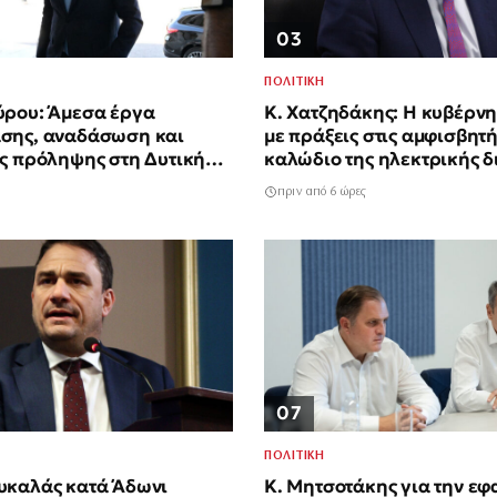
03
ΠΟΛΙΤΙΚΗ
ύρου: Άμεσα έργα
Κ. Χατζηδάκης: Η κυβέρν
σης, αναδάσωση και
με πράξεις στις αμφισβητή
ς πρόληψης στη Δυτική
καλώδιο της ηλεκτρικής 
Ελλάδας-Κύπρου
πριν από 6 ώρες
07
ΠΟΛΙΤΙΚΗ
υκαλάς κατά Άδωνι
Κ. Μητσοτάκης για την ε