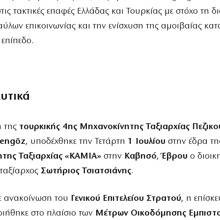
στις τακτικές επαφές Ελλάδας και Τουρκίας με στόχο τη 
αύλων επικοινωνίας και την ενίσχυση της αμοιβαίας κα
 επίπεδο.
λυτικά
ή της
τουρκικής
4ης Μηχανοκίνητης Ταξιαρχίας Πεζικο
gengöz
, υποδέχθηκε την Τετάρτη
1 Ιουλίου
στην έδρα τ
της Ταξιαρχίας «ΚΑΜΙΑ»
στην
Καβησό
,
Έβρου
ο διοικ
 ταξίαρχος
Σωτήριος Τσιατσιάνης
.
 ανακοίνωση του
Γενικού Επιτελείου Στρατού
, η επίσκ
ιήθηκε στο πλαίσιο των
Μέτρων Οικοδόμησης Εμπιστ