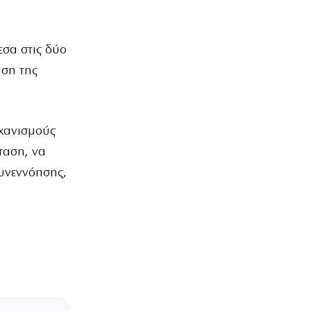
σα στις δύο
υση της
χανισμούς
ταση, να
υνεννόησης,