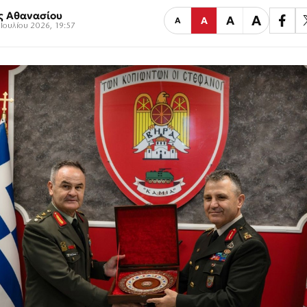
ς Αθανασίου
Α
Α
Α
Α
Ιουλίου 2026, 19:57