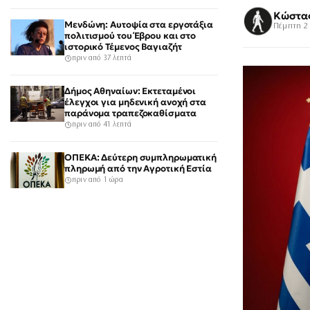
Κώστα
Μενδώνη: Αυτοψία στα εργοτάξια
Πέμπτη 2 
πολιτισμού του Έβρου και στο
ιστορικό Τέμενος Βαγιαζήτ
πριν από 37 λεπτά
Δήμος Αθηναίων: Εκτεταμένοι
έλεγχοι για μηδενική ανοχή στα
παράνομα τραπεζοκαθίσματα
πριν από 41 λεπτά
ΟΠΕΚΑ: Δεύτερη συμπληρωματική
πληρωμή από την Αγροτική Εστία
πριν από 1 ώρα