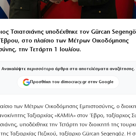
ιος Τσιατσιάνης υποδέχθηκε τον Gürcan Segengö
Έβρου, στο πλαίσιο των Μέτρων Οικοδόμησης
ύνης, την Τετάρτη 1 Ιουλίου.
Ανακαλύψτε περισσότερα άρθρα στα αποτελέσματα αναζήτησης.
Προσθήκη του dimocracy.gr στην Google
λαίσιο των Μέτρων Οικοδόμησης Εμπιστοσύνης, ο διοικη
νοκίνητης Ταξιαρχίας «ΚΑΜΙΑ» στον Έβρο, ταξίαρχος Σ
τσιάνης, υποδέχθηκε την Τετάρτη τον διοικητή της τουρκ
ης Ταξιαρχίας Πεζικού, ταξίαρχο Gürcan Segengöz. Η 