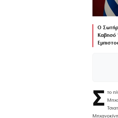
Ο Σωτήρ
Καβησό 
Εμπιστοσ
Σ
το π
Μηχα
Τσια
Μηχανοκίνητ