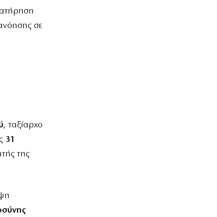
διατήρηση
τανόησης σε
ύ
, ταξίαρχο
ης
31
ητής της
εψη
οσύνης