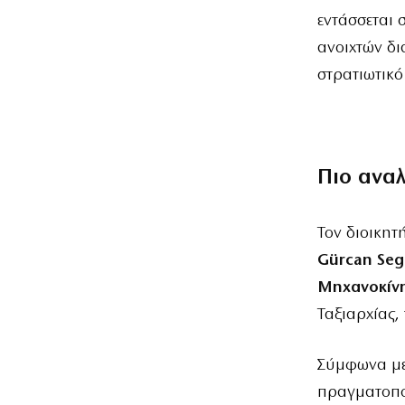
εντάσσεται 
ανοιχτών δι
στρατιωτικό
Πιο ανα
Τον διοικητ
Gürcan Se
Μηχανοκίνη
Ταξιαρχίας,
Σύμφωνα με
πραγματοπο