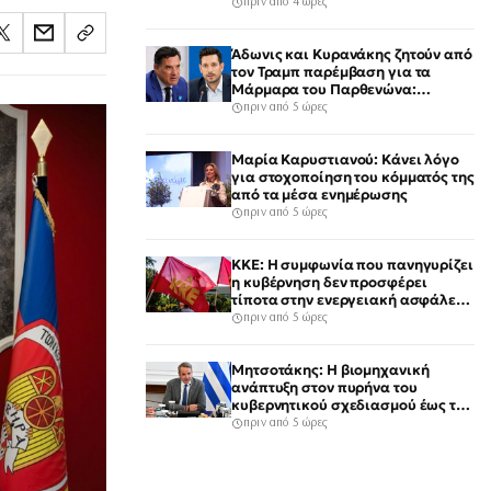
πριν από 4 ώρες
Άδωνις και Κυρανάκης ζητούν από
τον Τραμπ παρέμβαση για τα
Μάρμαρα του Παρθενώνα:
«Μπορεί να αφήσει ιστορική
πριν από 5 ώρες
παρακαταθήκη»
Μαρία Καρυστιανού: Κάνει λόγο
για στοχοποίηση του κόμματός της
από τα μέσα ενημέρωσης
πριν από 5 ώρες
ΚΚΕ: Η συμφωνία που πανηγυρίζει
η κυβέρνηση δεν προσφέρει
τίποτα στην ενεργειακή ασφάλεια
του λαού
πριν από 5 ώρες
Μητσοτάκης: Η βιομηχανική
ανάπτυξη στον πυρήνα του
κυβερνητικού σχεδιασμού έως τις
εκλογές του 2027
πριν από 5 ώρες