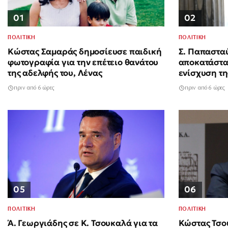
01
02
ΠΟΛΙΤΙΚΗ
ΠΟΛΙΤΙΚΗ
Κώστας Σαμαράς δημοσίευσε παιδική
Σ. Παπαστα
φωτογραφία για την επέτειο θανάτου
αποκατάστα
της αδελφής του, Λένας
ενίσχυση τη
Αττική
πριν από 6 ώρες
πριν από 6 ώρες
05
06
ΠΟΛΙΤΙΚΗ
ΠΟΛΙΤΙΚΗ
Ά. Γεωργιάδης σε Κ. Τσουκαλά για τα
Κώστας Τσο