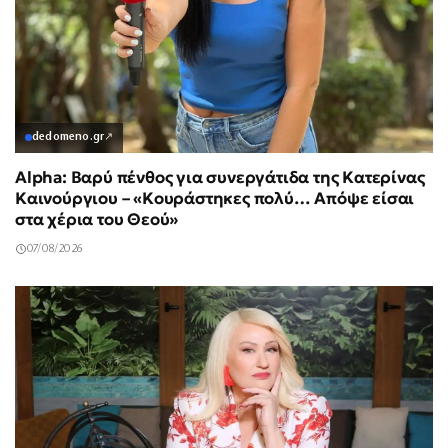
dedomeno.gr
↗
Alpha: Βαρύ πένθος για συνεργάτιδα της Κατερίνας
Καινούργιου – «Κουράστηκες πολύ… Απόψε είσαι
στα χέρια του Θεού»
07/08/2026