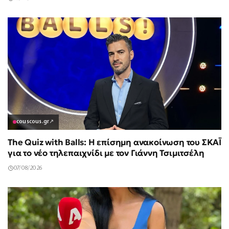
couscous.gr
↗
The Quiz with Balls: Η επίσημη ανακοίνωση του ΣΚΑΪ
για το νέο τηλεπαιχνίδι με τον Γιάννη Τσιμιτσέλη
07/08/2026