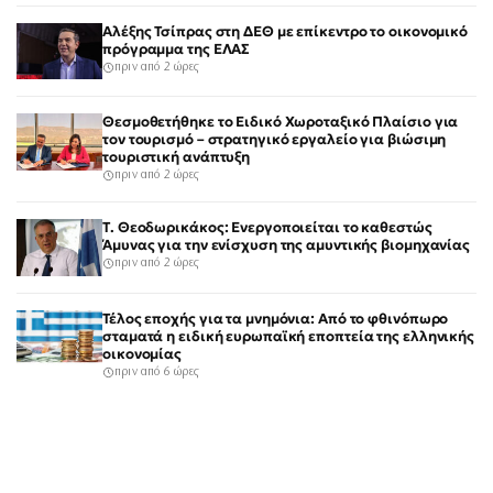
Αλέξης Τσίπρας στη ΔΕΘ με επίκεντρο το οικονομικό
πρόγραμμα της ΕΛΑΣ
πριν από 2 ώρες
Θεσμοθετήθηκε το Ειδικό Χωροταξικό Πλαίσιο για
τον τουρισμό – στρατηγικό εργαλείο για βιώσιμη
τουριστική ανάπτυξη
πριν από 2 ώρες
Τ. Θεοδωρικάκος: Ενεργοποιείται το καθεστώς
Άμυνας για την ενίσχυση της αμυντικής βιομηχανίας
πριν από 2 ώρες
Τέλος εποχής για τα μνημόνια: Από το φθινόπωρο
σταματά η ειδική ευρωπαϊκή εποπτεία της ελληνικής
οικονομίας
πριν από 6 ώρες