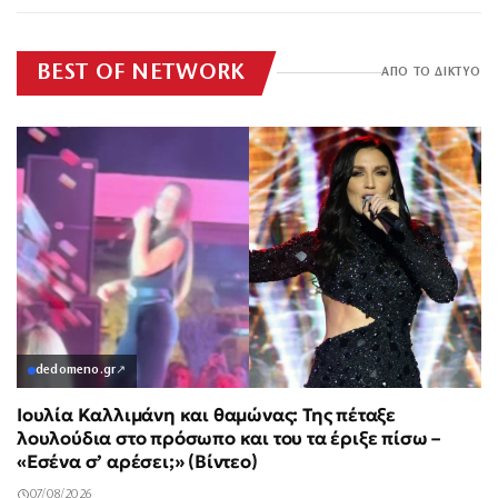
εκείνον»
BEST OF NETWORK
ΑΠΟ ΤΟ ΔΙΚΤΥΟ
dedomeno.gr
↗
Ιουλία Καλλιμάνη και θαμώνας: Της πέταξε
λουλούδια στο πρόσωπο και του τα έριξε πίσω –
«Εσένα σ’ αρέσει;» (Βίντεο)
07/08/2026