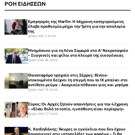
ΡΟΗ ΕΙΔΗΣΕΩΝ
Εμπρησμός της Marfin: Η 46χρονη κατηγορούμενη
έλαβε προθεσμία μέχρι την Τρίτη για την απολογία
της
πριν από 3 λεπτά
Μνημόσυνο για τη Λένα Σαμαρά στο Α’ Νεκροταφείο
– Συγγενείς και φίλοι στο πλευρό της οικογένειας
πριν από 46 λεπτά
Θανατηφόρο τροχαίο στις Σέρρες: Βίντεο-
ντοκουμέντο δείχνει τη στιγμή που το ΙΧ μπαίνει στο
αντίθετο ρεύμα – Ακαριαία πέθαναν γιος και μητέρα
πριν από 56 λεπτά
Σύρος: Οι Αρχές ζητούν απαντήσεις για την 42χρονη
– «Είναι θολό το τοπίο, η υπόθεση είναι περίεργη»
πριν από 57 λεπτά
Κ. Χατδηδάκης: Άκυρες οι εγκύκλιοι που δεν έχουν
δημοσιευτεί στις ιστοσελίδες των φορέων – Τι θα