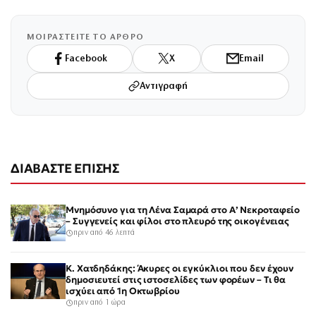
ΜΟΙΡΑΣΤΕΙΤΕ ΤΟ ΑΡΘΡΟ
Facebook
X
Email
Αντιγραφή
ΔΙΑΒΑΣΤΕ ΕΠΙΣΗΣ
Μνημόσυνο για τη Λένα Σαμαρά στο Α’ Νεκροταφείο
– Συγγενείς και φίλοι στο πλευρό της οικογένειας
πριν από 46 λεπτά
Κ. Χατδηδάκης: Άκυρες οι εγκύκλιοι που δεν έχουν
δημοσιευτεί στις ιστοσελίδες των φορέων – Τι θα
ισχύει από 1η Οκτωβρίου
πριν από 1 ώρα