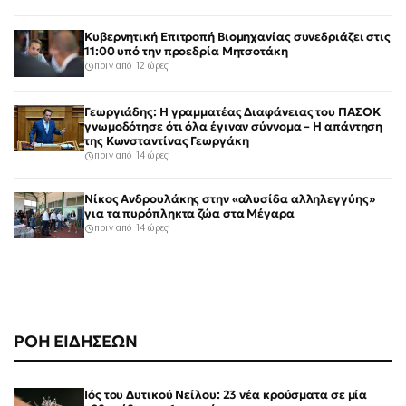
Κυβερνητική Επιτροπή Βιομηχανίας συνεδριάζει στις
11:00 υπό την προεδρία Μητσοτάκη
πριν από 12 ώρες
Γεωργιάδης: Η γραμματέας Διαφάνειας του ΠΑΣΟΚ
γνωμοδότησε ότι όλα έγιναν σύννομα – Η απάντηση
της Κωνσταντίνας Γεωργάκη
πριν από 14 ώρες
Νίκος Ανδρουλάκης στην «αλυσίδα αλληλεγγύης»
για τα πυρόπληκτα ζώα στα Μέγαρα
πριν από 14 ώρες
ΡΟΗ ΕΙΔΗΣΕΩΝ
Ιός του Δυτικού Νείλου: 23 νέα κρούσματα σε μία