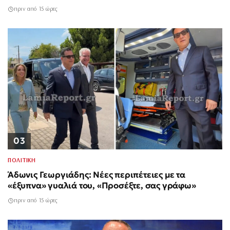
πριν από 15 ώρες
03
ΠΟΛΙΤΙΚΗ
Άδωνις Γεωργιάδης: Νέες περιπέτειες με τα
«έξυπνα» γυαλιά του, «Προσέξτε, σας γράφω»
πριν από 15 ώρες