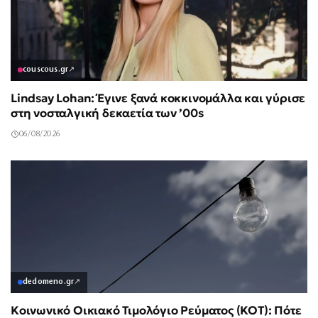
couscous.gr
↗
Lindsay Lohan: Έγινε ξανά κοκκινομάλλα και γύρισε
στη νοσταλγική δεκαετία των ’00s
06/08/2026
dedomeno.gr
↗
Κοινωνικό Οικιακό Τιμολόγιο Ρεύματος (ΚΟΤ): Πότε