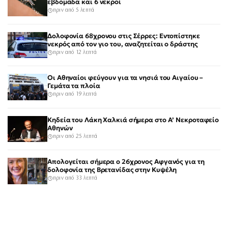
εβδομάδα και 6 νεκροί
πριν από 5 λεπτά
Δολοφονία 68χρονου στις Σέρρες: Εντοπίστηκε
νεκρός από τον γιο του, αναζητείται ο δράστης
πριν από 12 λεπτά
Οι Αθηναίοι φεύγουν για τα νησιά του Αιγαίου –
Γεμάτα τα πλοία
πριν από 19 λεπτά
Κηδεία του Λάκη Χαλκιά σήμερα στο Α’ Νεκροταφείο
Αθηνών
πριν από 25 λεπτά
Απολογείται σήμερα ο 26χρονος Αφγανός για τη
δολοφονία της Βρετανίδας στην Κυψέλη
πριν από 33 λεπτά