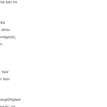
τα και τη
νέα
ν στην
ανισμούς
ων
η των
η των
ισχυρότερων
δομές να