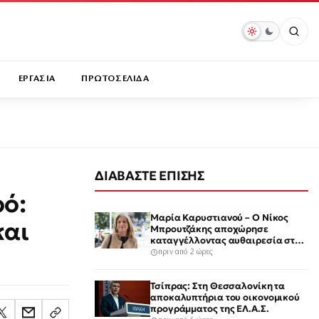
ΕΡΓΑΣΙΑ
ΠΡΩΤΟΣΕΛΙΔΑ
ΔΙΑΒΑΣΤΕ ΕΠΙΣΗΣ
ρό:
Μαρία Καρυστιανού – Ο Νίκος
και
Μπρουτζάκης αποχώρησε
καταγγέλλοντας αυθαιρεσία στη
λήψη αποφάσεων: «Ελπίδα για τη
πριν από 2 ώρες
Δημοκρατία»
Τσίπρας: Στη Θεσσαλονίκη τα
αποκαλυπτήρια του οικονομικού
προγράμματος της ΕΛ.Α.Σ.