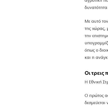
αγροτική πα
δυνατότητα 
Με αυτό τον
της χώρας, 
την επιστη
υπογραμμίζε
όπως ο διοι
και η ανάγ
Οι τρεις
Η Εθνική Στ
Ο πρώτος αφ
δεσμεύεται 