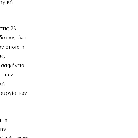
ηγική
στις 23
Ύδατα»
, ένα
ον οποίο η
ς.
ε σαφήνεια
ία των
κή
τουργία των
ι η
την