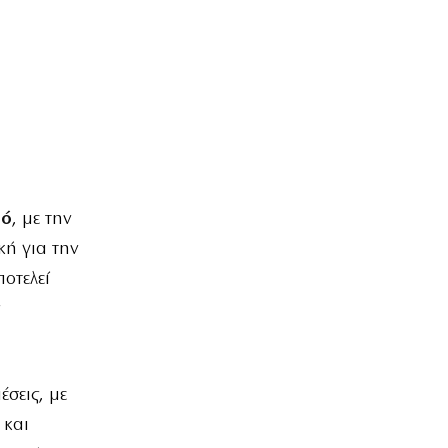
ρό
, με την
κή για την
οτελεί
έσεις, με
 και