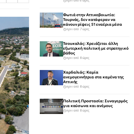
πριν από 6 ώρες
Φωτιά στην Αττικοβοιωτία:
Τουρνάς, δεν κατάφεραν να
κάνουν ρίψεις 51 εναέρια μέσα
πριν από 7 ώρες
Τσουκαλάς: Χρειάζεται άλλη
εξωτερική πολιτική με στρατηγικό
βάθος
πριν από 8 ώρες
Χαρδαλιάς: Καμία
ανεμογεννήτρια στα καμένα της
Αττικής
πριν από 8 ώρες
Πολιτική Προστασία: Συναγερμός
για καύσωνα και ανέμους
πριν από 8 ώρες