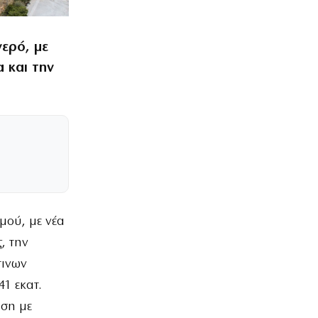
νερό, με
 και την
μού, με νέα
, την
τινων
1 εκατ.
ιση με