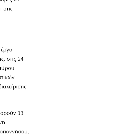
 στις
 έργα
, στις 24
ταύρου
ωτικών
ιαχείρισης
φορούν 33
νη
λοποννήσου,