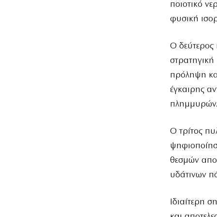
ποιοτικό νε
φυσική ισορ
Ο δεύτερος
στρατηγική 
πρόληψη και
έγκαιρης αν
πλημμυρών
Ο τρίτος π
ψηφιοποίηση
θεσμών αποτ
υδάτινων π
Ιδιαίτερη σ
και αποτελ