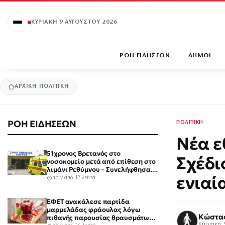
ΚΥΡΙΑΚΉ 9 ΑΥΓΟΎΣΤΟΥ 2026
ΡΟΗ ΕΙΔΗΣΕΩΝ
ΔΗΜΟΙ
ΑΡΧΙΚΉ
ΠΟΛΙΤΙΚΗ
ΡΟΗ ΕΙΔΗΣΕΩΝ
ΠΟΛΙΤΙΚΗ
Νέα ε
51χρονος Βρετανός στο
Σχέδι
νοσοκομείο μετά από επίθεση στο
λιμάνι Ρεθύμνου – Συνελήφθησαν
ενιαί
5 άτομα
πριν από 12 λεπτά
ΕΦΕΤ ανακάλεσε παρτίδα
μαρμελάδας φράουλας λόγω
Κώστα
πιθανής παρουσίας θραυσμάτων
Κυριακή 5