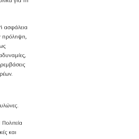
λικά για τη
κή ασφάλεια
ην πρόληψη,
πως
 αδυναμίες,
αρεμβάσεις
ρέων.
υλώνες.
 Πολιτεία
κές και