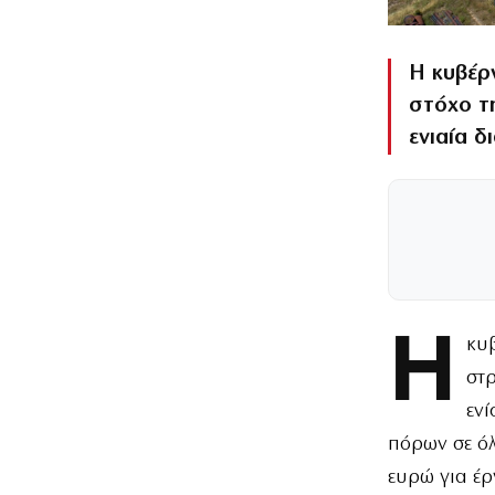
Η κυβέρν
στόχο τ
ενιαία δ
Η
κυβ
στρ
ενί
πόρων σε όλ
ευρώ για έρ