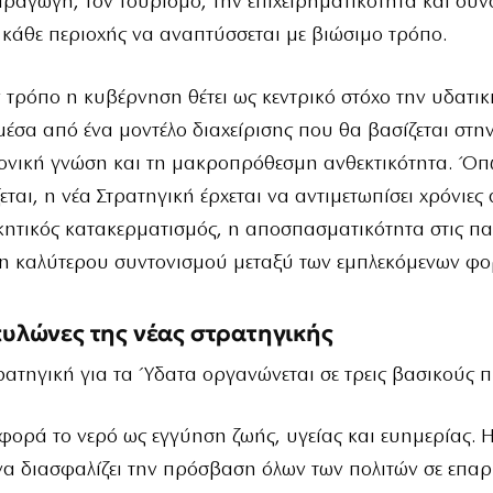
ραγωγή, τον τουρισμό, την επιχειρηματικότητα και συνο
κάθε περιοχής να αναπτύσσεται με βιώσιμο τρόπο.
 τρόπο η κυβέρνηση θέτει ως κεντρικό στόχο την υδατι
μέσα από ένα μοντέλο διαχείρισης που θα βασίζεται στ
μονική γνώση και τη μακροπρόθεσμη ανθεκτικότητα. Ό
ται, η νέα Στρατηγική έρχεται να αντιμετωπίσει χρόνιες
κητικός κατακερματισμός, η αποσπασματικότητα στις π
κη καλύτερου συντονισμού μεταξύ των εμπλεκόμενων φο
 πυλώνες της νέας στρατηγικής
ρατηγική για τα Ύδατα οργανώνεται σε τρεις βασικούς π
ορά το νερό ως εγγύηση ζωής, υγείας και ευημερίας. Η
να διασφαλίζει την πρόσβαση όλων των πολιτών σε επαρ