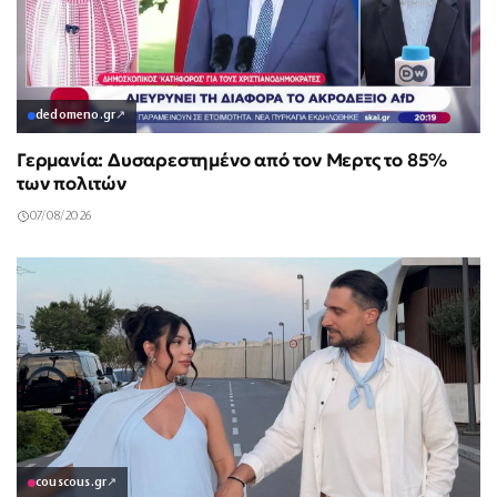
dedomeno.gr
↗
Γερμανία: Δυσαρεστημένο από τον Μερτς το 85%
των πολιτών
07/08/2026
couscous.gr
↗