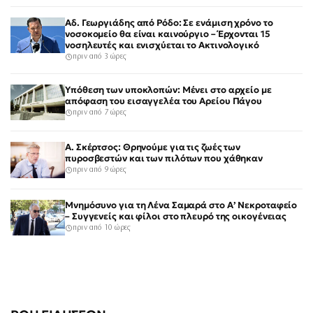
Αδ. Γεωργιάδης από Ρόδο: Σε ενάμιση χρόνο το
νοσοκομείο θα είναι καινούργιο – Έρχονται 15
νοσηλευτές και ενισχύεται το Ακτινολογικό
πριν από 3 ώρες
Υπόθεση των υποκλοπών: Μένει στο αρχείο με
απόφαση του εισαγγελέα του Αρείου Πάγου
πριν από 7 ώρες
Α. Σκέρτσος: Θρηνούμε για τις ζωές των
πυροσβεστών και των πιλότων που χάθηκαν
πριν από 9 ώρες
Μνημόσυνο για τη Λένα Σαμαρά στο Α’ Νεκροταφείο
– Συγγενείς και φίλοι στο πλευρό της οικογένειας
πριν από 10 ώρες