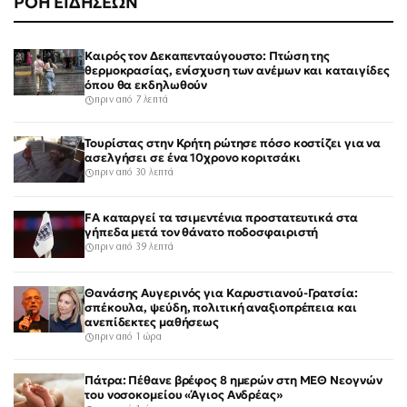
ΡΟΗ ΕΙΔΗΣΕΩΝ
Καιρός τον Δεκαπενταύγουστο: Πτώση της
θερμοκρασίας, ενίσχυση των ανέμων και καταιγίδες
όπου θα εκδηλωθούν
πριν από 7 λεπτά
Τουρίστας στην Κρήτη ρώτησε πόσο κοστίζει για να
ασελγήσει σε ένα 10χρονο κοριτσάκι
πριν από 30 λεπτά
FA καταργεί τα τσιμεντένια προστατευτικά στα
γήπεδα μετά τον θάνατο ποδοσφαιριστή
πριν από 39 λεπτά
Θανάσης Αυγερινός για Καρυστιανού-Γρατσία:
σπέκουλα, ψεύδη, πολιτική αναξιοπρέπεια και
ανεπίδεκτες μαθήσεως
πριν από 1 ώρα
Πάτρα: Πέθανε βρέφος 8 ημερών στη ΜΕΘ Νεογνών
του νοσοκομείου «Άγιος Ανδρέας»