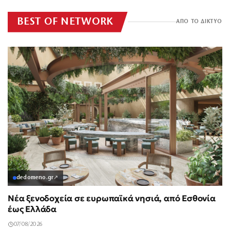
BEST OF NETWORK
ΑΠΟ ΤΟ ΔΙΚΤΥΟ
dedomeno.gr
↗
Νέα ξενοδοχεία σε ευρωπαϊκά νησιά, από Εσθονία
έως Ελλάδα
07/08/2026