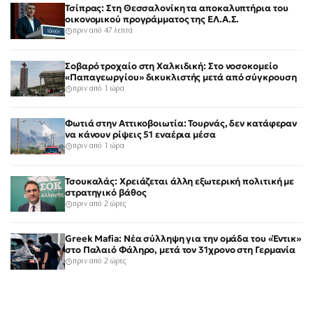
Τσίπρας: Στη Θεσσαλονίκη τα αποκαλυπτήρια του
οικονομικού προγράμματος της ΕΛ.Α.Σ.
πριν από 47 λεπτά
Σοβαρό τροχαίο στη Χαλκιδική: Στο νοσοκομείο
«Παπαγεωργίου» δικυκλιστής μετά από σύγκρουση
πριν από 1 ώρα
Φωτιά στην Αττικοβοιωτία: Τουρνάς, δεν κατάφεραν
να κάνουν ρίψεις 51 εναέρια μέσα
πριν από 1 ώρα
Τσουκαλάς: Χρειάζεται άλλη εξωτερική πολιτική με
στρατηγικό βάθος
πριν από 2 ώρες
Greek Mafia: Νέα σύλληψη για την ομάδα του «Έντικ»
στο Παλαιό Φάληρο, μετά τον 31χρονο στη Γερμανία
πριν από 2 ώρες