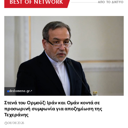
BEST OF NETWORK
ΑΠΟ ΤΟ ΔΙΚΤΥΟ
dedomeno.gr
↗
Στενά του Ορμούζ: Ιράν και Ομάν κοντά σε
προσωρινή συμφωνία για αποζημίωση της
Τεχεράνης
08/08/2026