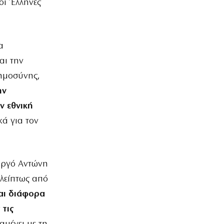
οι Έλληνες
α
αι την
οημοσύνης,
ην
ν εθνική
ά για τον
υργό Αντώνη
αλείπτως από
ται διάφορα
 τις