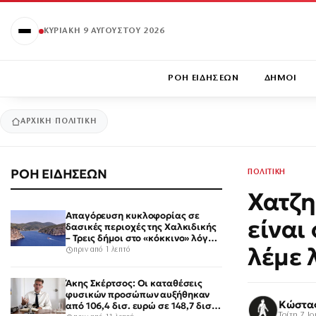
ΚΥΡΙΑΚΉ 9 ΑΥΓΟΎΣΤΟΥ 2026
ΡΟΗ ΕΙΔΗΣΕΩΝ
ΔΗΜΟΙ
ΑΡΧΙΚΉ
ΠΟΛΙΤΙΚΗ
ΡΟΗ ΕΙΔΗΣΕΩΝ
ΠΟΛΙΤΙΚΗ
Χατζη
Απαγόρευση κυκλοφορίας σε
είναι
δασικές περιοχές της Χαλκιδικής
– Τρεις δήμοι στο «κόκκινο» λόγω
λέμε 
υψηλού κινδύνου εκδήλωσης
πριν από 1 λεπτό
πυρκαγιάς
Άκης Σκέρτσος: Οι καταθέσεις
φυσικών προσώπων αυξήθηκαν
Κώστα
από 106,4 δισ. ευρώ σε 148,7 δισ.
Τρίτη 7 Ι