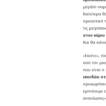
προσπάθειες
μεγάλη παρά
Καλύτερα θα
προοπτική τ
τις μετρήσει
στον κύριο
Και θα κάνε
«Εκείνο», τ
από την μια
που είναι η
επενδύει στ
προχωρήσουμ
εμπνέουμε ε
ανανέωσης»