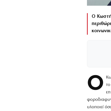
Ο Κωστή
περιθώρι
κοινωνικ
Ο
Κω
το
επ
φοροδιαφυγ
υλοποιεί όσ