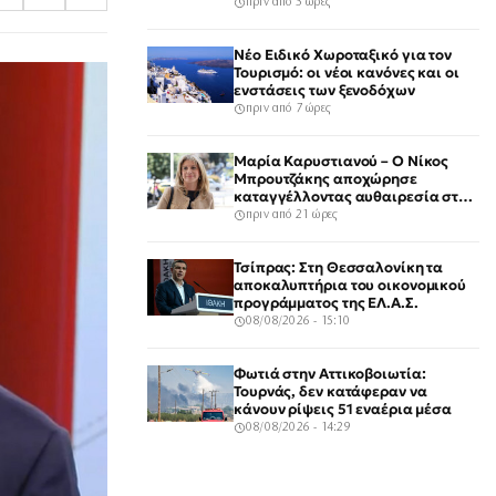
για κάθε υπηρεσία
πριν από 5 ώρες
Νέο Ειδικό Χωροταξικό για τον
Τουρισμό: οι νέοι κανόνες και οι
ενστάσεις των ξενοδόχων
πριν από 7 ώρες
Μαρία Καρυστιανού – Ο Νίκος
Μπρουτζάκης αποχώρησε
καταγγέλλοντας αυθαιρεσία στη
λήψη αποφάσεων: «Ελπίδα για τη
πριν από 21 ώρες
Δημοκρατία»
Τσίπρας: Στη Θεσσαλονίκη τα
αποκαλυπτήρια του οικονομικού
προγράμματος της ΕΛ.Α.Σ.
08/08/2026 - 15:10
Φωτιά στην Αττικοβοιωτία:
Τουρνάς, δεν κατάφεραν να
κάνουν ρίψεις 51 εναέρια μέσα
08/08/2026 - 14:29