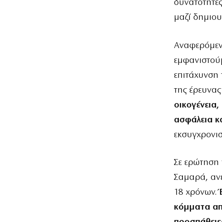
δυνατότητες
μαζί δημιου
Αναφερόμενο
εμφανιστούμ
επιτάχυνση 
της έρευνας
οικογένεια,
ασφάλεια κα
εκσυγχρονισ
Σε ερώτηση
Σαμαρά, ανέ
18 χρόνων.
κόμματα απ