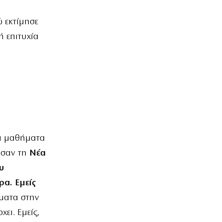
 εκτίμησε
ή επιτυχία
τα μαθήματα
ισαν τη
Νέα
υ
ρα. Εμείς
ματα στην
ει. Εμείς,