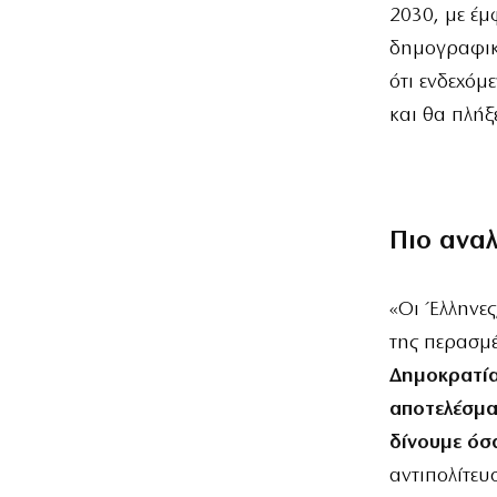
2030, με έμ
δημογραφικό
ότι ενδεχόμ
και θα πλήξ
Πιο ανα
«Οι Έλληνες
της περασμέ
Δημοκρατί
αποτελέσμα
δίνουμε όσ
αντιπολίτευ