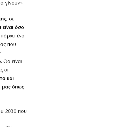
α γίνουν».
κης
, σε
 είναι όσο
υπάρχει ένα
ίας που
ν
. Θα είναι
ς οι
τα και
ό μας όπως
ου 2030 που