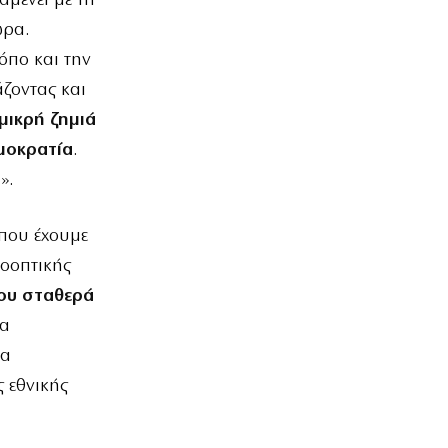
αμένει με τη
ώρα.
τόπο και την
άζοντας και
 μικρή ζημιά
ημοκρατία
.
».
 που έχουμε
ροοπτικής
που σταθερά
να
να
 εθνικής