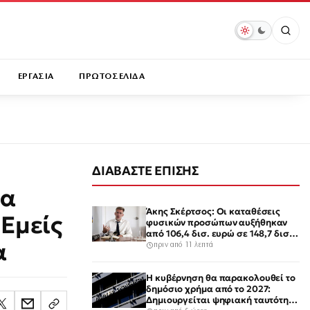
ΕΡΓΑΣΙΑ
ΠΡΩΤΟΣΕΛΙΔΑ
ΔΙΑΒΑΣΤΕ ΕΠΙΣΗΣ
θα
Άκης Σκέρτσος: Οι καταθέσεις
 Εμείς
φυσικών προσώπων αυξήθηκαν
από 106,4 δισ. ευρώ σε 148,7 δισ.
α
ευρώ από τον Δεκέμβριο του 2018
πριν από 11 λεπτά
έως το 2025
Η κυβέρνηση θα παρακολουθεί το
δημόσιο χρήμα από το 2027:
Δημιουργείται ψηφιακή ταυτότητα