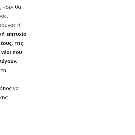
, «δεν θα
γός,
πουλος ή
κή επιτυχία
έους, της
 νέοι που
εύγουν.
 τη
ρόπος να
κης,