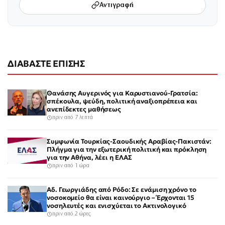
Αντιγραφή
ΔΙΑΒΑΣΤΕ ΕΠΙΣΗΣ
Θανάσης Αυγερινός για Καρυστιανού-Γρατσία:
σπέκουλα, ψεύδη, πολιτική αναξιοπρέπεια και
ανεπίδεκτες μαθήσεως
πριν από 7 λεπτά
Συμφωνία Τουρκίας-Σαουδικής Αραβίας-Πακιστάν:
Πλήγμα για την εξωτερική πολιτική και πρόκληση
για την Αθήνα, λέει η ΕΛΑΣ
πριν από 1 ώρα
Αδ. Γεωργιάδης από Ρόδο: Σε ενάμιση χρόνο το
νοσοκομείο θα είναι καινούργιο – Έρχονται 15
νοσηλευτές και ενισχύεται το Ακτινολογικό
πριν από 2 ώρες