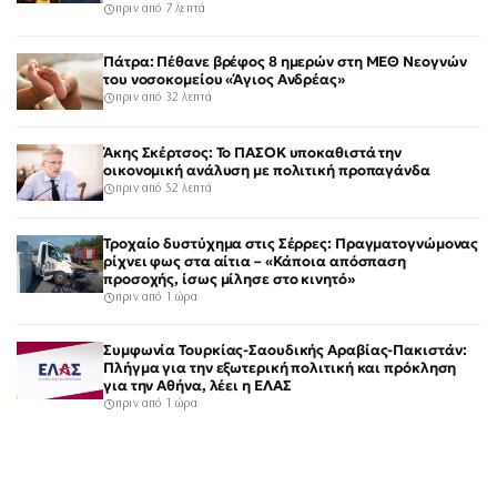
πριν από 7 λεπτά
Πάτρα: Πέθανε βρέφος 8 ημερών στη ΜΕΘ Νεογνών
του νοσοκομείου «Άγιος Ανδρέας»
πριν από 32 λεπτά
Άκης Σκέρτσος: Το ΠΑΣΟΚ υποκαθιστά την
οικονομική ανάλυση με πολιτική προπαγάνδα
πριν από 52 λεπτά
Τροχαίο δυστύχημα στις Σέρρες: Πραγματογνώμονας
ρίχνει φως στα αίτια – «Κάποια απόσπαση
προσοχής, ίσως μίλησε στο κινητό»
πριν από 1 ώρα
Συμφωνία Τουρκίας-Σαουδικής Αραβίας-Πακιστάν:
Πλήγμα για την εξωτερική πολιτική και πρόκληση
για την Αθήνα, λέει η ΕΛΑΣ
πριν από 1 ώρα