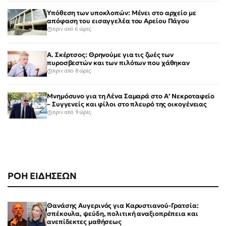
Υπόθεση των υποκλοπών: Μένει στο αρχείο με
απόφαση του εισαγγελέα του Αρείου Πάγου
πριν από 6 ώρες
Α. Σκέρτσος: Θρηνούμε για τις ζωές των
πυροσβεστών και των πιλότων που χάθηκαν
πριν από 8 ώρες
Μνημόσυνο για τη Λένα Σαμαρά στο Α’ Νεκροταφείο
– Συγγενείς και φίλοι στο πλευρό της οικογένειας
πριν από 9 ώρες
ΡΟΗ ΕΙΔΗΣΕΩΝ
Θανάσης Αυγερινός για Καρυστιανού-Γρατσία:
σπέκουλα, ψεύδη, πολιτική αναξιοπρέπεια και
ανεπίδεκτες μαθήσεως