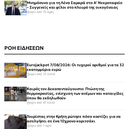
Μνημόσυνο για τη Λένα Σαμαρά στο Α’ Νεκροταφείο
– Συγγενείς και φίλοι στο πλευρό της οικογένειας
πριν από 10 ώρες
ΡΟΗ ΕΙΔΗΣΕΩΝ
Eurojackpot 7/08/2026: Οι τυχεροί αριθμοί για τα 32
εκατομμύρια ευρώ
πριν από 35 λεπτά
Καιρός τον Δεκαπενταύγουστο: Πτώση της
θερμοκρασίας, ενίσχυση των ανέμων και καταιγίδες
όπου θα εκδηλωθούν
πριν από 47 λεπτά
Τουρίστας στην Κρήτη ρώτησε πόσο κοστίζει για να
ασελγήσει σε ένα 10χρονο κοριτσάκι
πριν από 1 ώρα