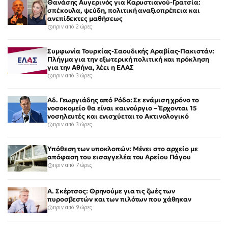
Θανάσης Αυγερινός για Καρυστιανού-Γρατσία:
σπέκουλα, ψεύδη, πολιτική αναξιοπρέπεια και
ανεπίδεκτες μαθήσεως
πριν από 2 ώρες
Συμφωνία Τουρκίας-Σαουδικής Αραβίας-Πακιστάν:
Πλήγμα για την εξωτερική πολιτική και πρόκληση
για την Αθήνα, λέει η ΕΛΑΣ
πριν από 3 ώρες
Αδ. Γεωργιάδης από Ρόδο: Σε ενάμιση χρόνο το
νοσοκομείο θα είναι καινούργιο – Έρχονται 15
νοσηλευτές και ενισχύεται το Ακτινολογικό
πριν από 3 ώρες
Υπόθεση των υποκλοπών: Μένει στο αρχείο με
απόφαση του εισαγγελέα του Αρείου Πάγου
πριν από 7 ώρες
Α. Σκέρτσος: Θρηνούμε για τις ζωές των
πυροσβεστών και των πιλότων που χάθηκαν
πριν από 9 ώρες