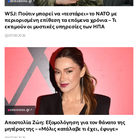
dedomeno.gr
↗
WSJ: Πούτιν μπορεί να «τεστάρει» το ΝΑΤΟ με
περιορισμένη επίθεση τα επόμενα χρόνια – Τι
εκτιμούν οι μυστικές υπηρεσίες των ΗΠΑ
07/08/2026
couscous.gr
↗
Αποστολία Ζώη: Εξομολόγηση για τον θάνατο της
μητέρας της – «Μόλις κατάλαβε τι έχει, έφυγε»
07/08/2026