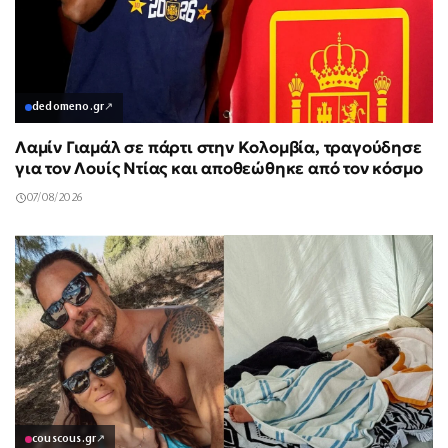
dedomeno.gr
↗
Λαμίν Γιαμάλ σε πάρτι στην Κολομβία, τραγούδησε
για τον Λουίς Ντίας και αποθεώθηκε από τον κόσμο
07/08/2026
couscous.gr
↗