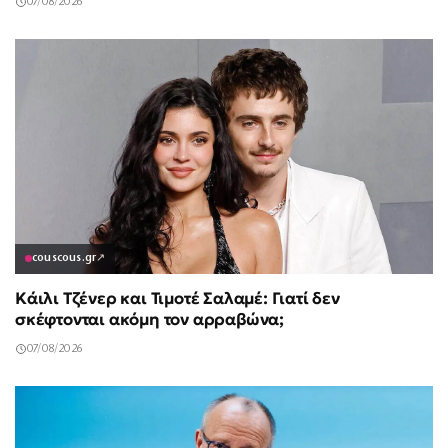
07/08/2026
couscous.gr
↗
Κάιλι Τζένερ και Τιμοτέ Σαλαμέ: Γιατί δεν
σκέφτονται ακόμη τον αρραβώνα;
07/08/2026