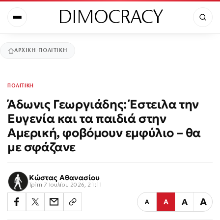
DIMOCRACY
ΑΡΧΙΚΉ
ΠΟΛΙΤΙΚΗ
ΠΟΛΙΤΙΚΗ
Άδωνις Γεωργιάδης: Έστειλα την
Ευγενία και τα παιδιά στην
Αμερική, φοβόμουν εμφύλιο – θα
με σφάζανε
Κώστας Αθανασίου
Τρίτη 7 Ιουλίου 2026, 21:11
Α
Α
Α
Α