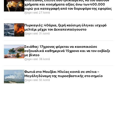
Απατεώνας έπεισε δύο ηλικιωμένες να του δώσουν
χρήματα και κοσμήματα αξίας άνω των 400.000
ευρώ για καταγραφή από τον δορυφόρο της εφορίας
πριν από 27 λεπτά
Πυρκαγιές: 40άρια, ξερή καύσιμη ύλη και ισχυρό
μελτέμι μέχρι τον Δεκαπενταύγουστο
πριν από 31 λεπτά
Σκιάθος: 17χρονος φέρεται να κακοποιούσε
σεξουαλικά καθημερινά 15χρονο και να τον εκβίαζε
με βίντεο
πριν από 38 λεπτά
Φωτιά στο Μουζάκι Ηλείας κοντά σε σπίτια –
Μεγάλη δύναμη της πυροσβεστικής στο σημείο
πριν από 50 λεπτά