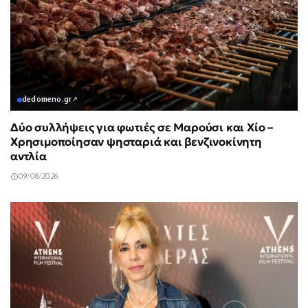
dedomeno.gr
↗
Δύο συλλήψεις για φωτιές σε Μαρούσι και Χίο –
Χρησιμοποίησαν ψησταριά και βενζινοκίνητη
αντλία
09/08/2026