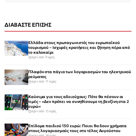
ΔΙΑΒΑΣΤΕ ΕΠΙΣΗΣ
Ελλάδα στους πρωταγωνιστές του ευρωπαϊκού
τουρισμού – Ισχυρές κρατήσεις και ζήτηση πέρα από
το καλοκαίρι
πριν από 9 ώρες
Πλαφόν στα πάγια των λογαριασμών του ηλεκτρικού
ρεύματος
πριν από 11 ώρες
Καύσιμα για τους αδειούχους: Πότε θα πέσουν οι
τιμές – «Δεν πρέπει να συνηθίσουμε τη βενζίνη στα 2
ευρώ»
πριν από 13 ώρες
Επίδομα παιδιού 150 ευρώ: Ποιοι θα δουν χρήματα
στους λογαριασμούς τους στο τέλος Αυγούστου
πριν από 14 ώρες