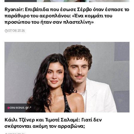
Ryanair: Επιβάτιδα που έσωσε Σέρβο όταν έσπασε το
παράθυρο του αεροπλάνου: «Ένα κομμάτι του
προσώπου του ήταν σαν πλαστελίνη»
07/08/2026
couscous.gr
↗
Κάιλι Τζένερ και Τιμοτέ Σαλαμέ: Γιατί δεν
σκέφτονται ακόμη τον αρραβώνα;