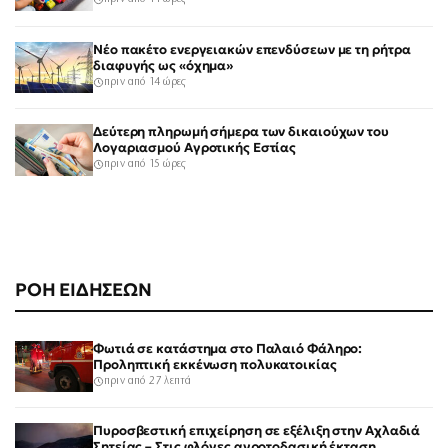
Νέο πακέτο ενεργειακών επενδύσεων με τη ρήτρα
διαφυγής ως «όχημα»
πριν από 14 ώρες
Δεύτερη πληρωμή σήμερα των δικαιούχων του
Λογαριασμού Αγροτικής Εστίας
πριν από 15 ώρες
ΡΟΗ ΕΙΔΗΣΕΩΝ
Φωτιά σε κατάστημα στο Παλαιό Φάληρο:
Προληπτική εκκένωση πολυκατοικίας
πριν από 27 λεπτά
Πυροσβεστική επιχείρηση σε εξέλιξη στην Αχλαδιά
Σητείας – Στις φλόγες αγροτοδασική έκταση