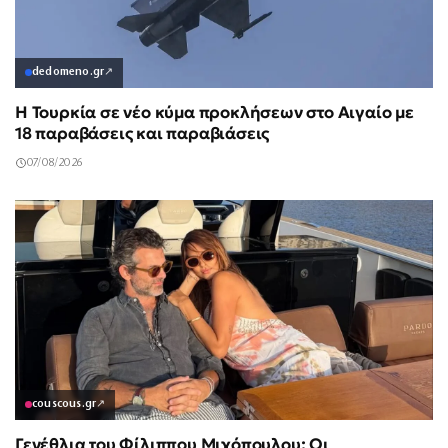
dedomeno.gr
↗
Η Τουρκία σε νέο κύμα προκλήσεων στο Αιγαίο με
18 παραβάσεις και παραβιάσεις
07/08/2026
couscous.gr
↗
Γενέθλια του Φίλιππου Μιχόπουλου: Οι