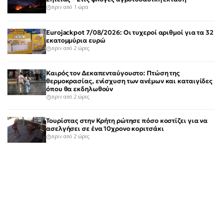
πριν από 1 ώρα
Eurojackpot 7/08/2026: Οι τυχεροί αριθμοί για τα 32
εκατομμύρια ευρώ
πριν από 2 ώρες
Καιρός τον Δεκαπενταύγουστο: Πτώση της
θερμοκρασίας, ενίσχυση των ανέμων και καταιγίδες
όπου θα εκδηλωθούν
πριν από 2 ώρες
Τουρίστας στην Κρήτη ρώτησε πόσο κοστίζει για να
ασελγήσει σε ένα 10χρονο κοριτσάκι
πριν από 2 ώρες