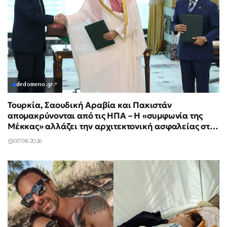
dedomeno.gr
↗
Τουρκία, Σαουδική Αραβία και Πακιστάν
απομακρύνονται από τις ΗΠΑ – Η «συμφωνία της
Μέκκας» αλλάζει την αρχιτεκτονική ασφαλείας στη
Μέση Ανατολή
07/08/2026