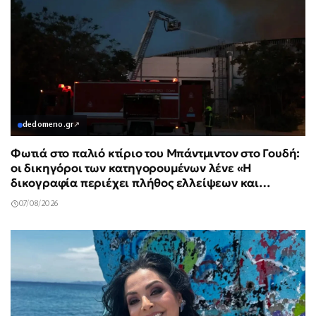
dedomeno.gr
↗
Φωτιά στο παλιό κτίριο του Μπάντμιντον στο Γουδή:
οι δικηγόροι των κατηγορουμένων λένε «Η
δικογραφία περιέχει πλήθος ελλείψεων και
σοβαρών κενών»
07/08/2026