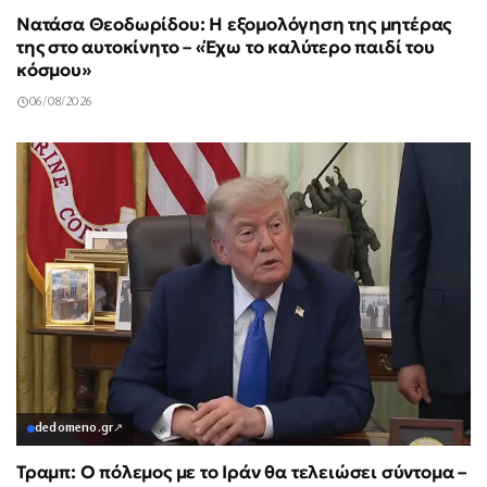
Νατάσα Θεοδωρίδου: Η εξομολόγηση της μητέρας
της στο αυτοκίνητο – «Έχω το καλύτερο παιδί του
κόσμου»
06/08/2026
dedomeno.gr
↗
Τραμπ: Ο πόλεμος με το Ιράν θα τελειώσει σύντομα –