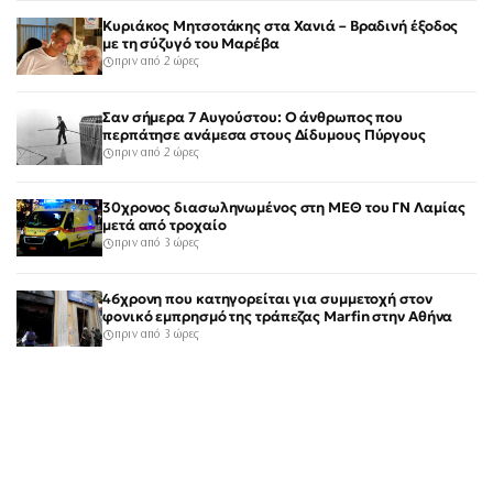
Κυριάκος Μητσοτάκης στα Χανιά – Βραδινή έξοδος
με τη σύζυγό του Μαρέβα
πριν από 2 ώρες
Σαν σήμερα 7 Αυγούστου: Ο άνθρωπος που
περπάτησε ανάμεσα στους Δίδυμους Πύργους
πριν από 2 ώρες
30χρονος διασωληνωμένος στη ΜΕΘ του ΓΝ Λαμίας
μετά από τροχαίο
πριν από 3 ώρες
46χρονη που κατηγορείται για συμμετοχή στον
φονικό εμπρησμό της τράπεζας Marfin στην Αθήνα
πριν από 3 ώρες