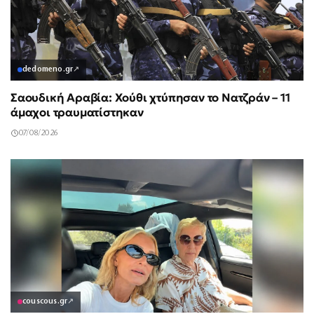
dedomeno.gr
↗
Σαουδική Αραβία: Χούθι χτύπησαν το Νατζράν – 11
άμαχοι τραυματίστηκαν
07/08/2026
couscous.gr
↗