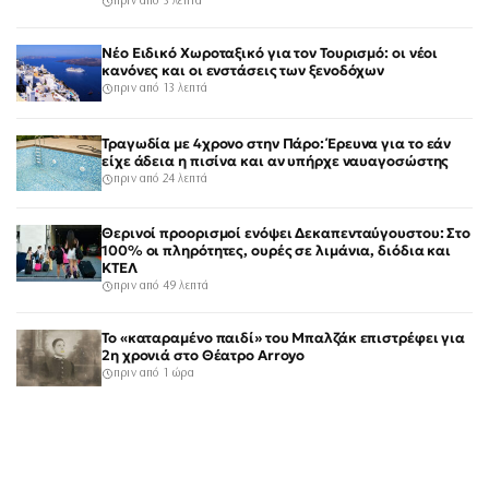
πριν από 3 λεπτά
Νέο Ειδικό Χωροταξικό για τον Τουρισμό: οι νέοι
κανόνες και οι ενστάσεις των ξενοδόχων
πριν από 13 λεπτά
Τραγωδία με 4χρονο στην Πάρο: Έρευνα για το εάν
είχε άδεια η πισίνα και αν υπήρχε ναυαγοσώστης
πριν από 24 λεπτά
Θερινοί προορισμοί ενόψει Δεκαπενταύγουστου: Στο
100% οι πληρότητες, ουρές σε λιμάνια, διόδια και
ΚΤΕΛ
πριν από 49 λεπτά
Το «καταραμένο παιδί» του Μπαλζάκ επιστρέφει για
2η χρονιά στο Θέατρο Arroyo
πριν από 1 ώρα