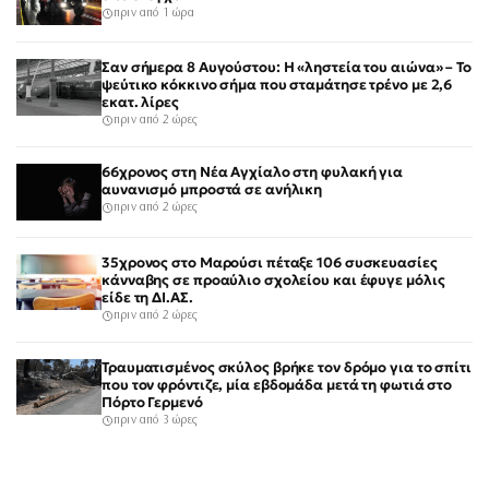
πριν από 1 ώρα
Σαν σήμερα 8 Αυγούστου: Η «ληστεία του αιώνα» – Το
ψεύτικο κόκκινο σήμα που σταμάτησε τρένο με 2,6
εκατ. λίρες
πριν από 2 ώρες
66χρονος στη Νέα Αγχίαλο στη φυλακή για
αυνανισμό μπροστά σε ανήλικη
πριν από 2 ώρες
35χρονος στο Μαρούσι πέταξε 106 συσκευασίες
κάνναβης σε προαύλιο σχολείου και έφυγε μόλις
είδε τη ΔΙ.ΑΣ.
πριν από 2 ώρες
Τραυματισμένος σκύλος βρήκε τον δρόμο για το σπίτι
που τον φρόντιζε, μία εβδομάδα μετά τη φωτιά στο
Πόρτο Γερμενό
πριν από 3 ώρες