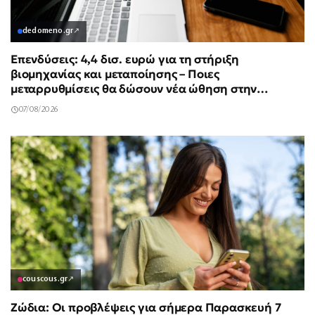
dedomeno.gr
↗
Επενδύσεις: 4,4 δισ. ευρώ για τη στήριξη
βιομηχανίας και μεταποίησης – Ποιες
μεταρρυθμίσεις θα δώσουν νέα ώθηση στην
Οικονομία
07/08/2026
couscous.gr
↗
Ζώδια: Οι προβλέψεις για σήμερα Παρασκευή 7