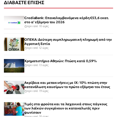
ΔΙΑΒΑΣΤΕ ΕΠΙΣΗΣ
CrediaBank: Επαναλαμβανόμενα κέρδη €53,6 εκατ.
στο α’ εξάμηνο του 2026
πριν από 10 ώρες
ΟΠΕΚΑ: Δεύτερη συμπληρωματική πληρωμή από την
Αγροτική Εστία
πριν από 12 ώρες
Χρηματιστήριο Αθηνών: Πτώση κατά 0,59%
πριν από 13 ώρες
Ακρίβεια και μετακινήσεις με ΙΧ: 10% πτώση στην
κατανάλωση καυσίμων το πρώτο εξάμηνο του έτους
πριν από 19 ώρες
Τιμές στα φρούτα και τα λαχανικά στους πάγκους
των λαϊκών συγκρίνουν οι καταναλωτές πριν
ψωνίσουν
πριν από 20 ώρες