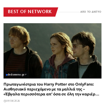
BEST OF NETWORK
ΑΠΟ ΤΟ ΔΙΚΤΥΟ
dedomeno.gr
↗
Πρωταγωνίστρια του Harry Potter στο OnlyFans:
Αισθησιακό περιεχόμενο με τα μαλλιά της –
«Έβγαλα περισσότερα απ’ όσα σε όλη την καριέρα
μου»
09/08/2026