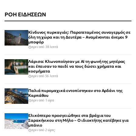
ΡΟΗ ΕΙΔΗΣΕΩΝ
Κίνδυνος πυρκαγιάς: Παρατεταμένος συναγερμός σε
όλη τη χώρα και τη Δευτέρα – Αναμένονται άνεμοι 9
μποφόρ
πριν από 38 λεπτά
Λάρισα: Κλωνοποίησαν με AI τη φωνή της μητέρας
και έπεισαν το παιδί να τους δώσει χρήματα και
κοσμήματα
πριν από 56 λεπτά
Παλιά πυρομαχικά εντοπίστηκαν στο Αρδάνι της
Καρπάθου
πριν από 1 ώρα
Ελικόπτερο προσγειώθηκε στα βράχια του
Σαρακήνικου στη Μήλο – Ο ιδιοκτήτης κατέβηκε για
μπάνιο
πριν από 2 ώρες