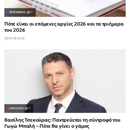
dedomeno.gr
↗
Πότε είναι οι επόμενες αργίες 2026 και τα τριήμερα
του 2026
09/08/2026
couscous.gr
↗
Βασίλης Τσεκούρας: Παντρεύεται τη σύντροφό του
Γωγώ Μπαλή – Πότε θα γίνει ο γάμος